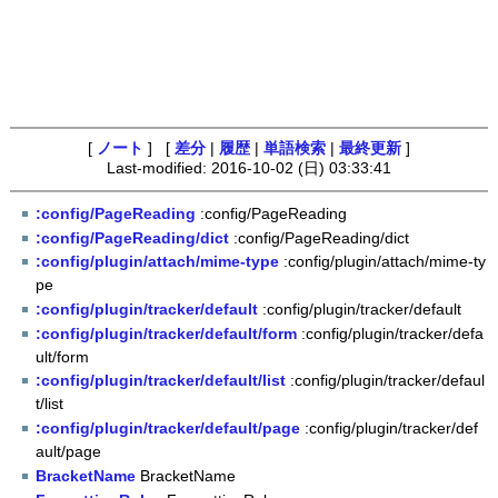
[
ノート
] [
差分
|
履歴
|
単語検索
|
最終更新
]
Last-modified: 2016-10-02 (日) 03:33:41
:config/PageReading
:config/PageReading
:config/PageReading/dict
:config/PageReading/dict
:config/plugin/attach/mime-type
:config/plugin/attach/mime-ty
pe
:config/plugin/tracker/default
:config/plugin/tracker/default
:config/plugin/tracker/default/form
:config/plugin/tracker/defa
ult/form
:config/plugin/tracker/default/list
:config/plugin/tracker/defaul
t/list
:config/plugin/tracker/default/page
:config/plugin/tracker/def
ault/page
BracketName
BracketName