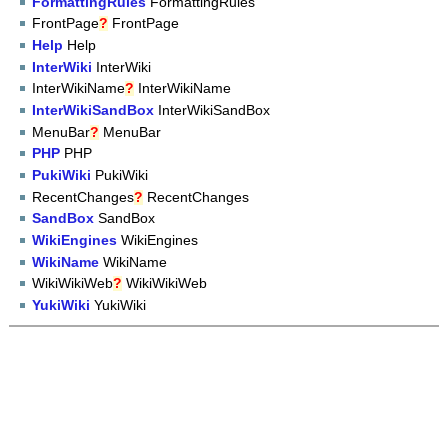
FormattingRules
FormattingRules
FrontPage
?
FrontPage
Help
Help
InterWiki
InterWiki
InterWikiName
?
InterWikiName
InterWikiSandBox
InterWikiSandBox
MenuBar
?
MenuBar
PHP
PHP
PukiWiki
PukiWiki
RecentChanges
?
RecentChanges
SandBox
SandBox
WikiEngines
WikiEngines
WikiName
WikiName
WikiWikiWeb
?
WikiWikiWeb
YukiWiki
YukiWiki