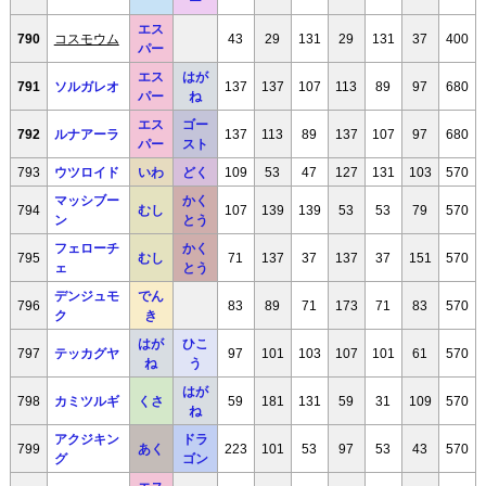
ー
エス
790
コスモウム
43
29
131
29
131
37
400
パー
エス
はが
791
ソルガレオ
137
137
107
113
89
97
680
パー
ね
エス
ゴー
792
ルナアーラ
137
113
89
137
107
97
680
パー
スト
793
ウツロイド
いわ
どく
109
53
47
127
131
103
570
マッシブー
かく
794
むし
107
139
139
53
53
79
570
ン
とう
フェローチ
かく
795
むし
71
137
37
137
37
151
570
ェ
とう
デンジュモ
でん
796
83
89
71
173
71
83
570
ク
き
はが
ひこ
797
テッカグヤ
97
101
103
107
101
61
570
ね
う
はが
798
カミツルギ
くさ
59
181
131
59
31
109
570
ね
アクジキン
ドラ
799
あく
223
101
53
97
53
43
570
グ
ゴン