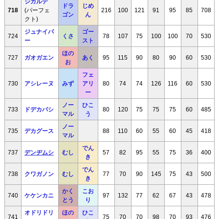
ジガルデ
ドラ
じめ
718
(パーフェ
216
100
121
91
95
85
708
ゴン
ん
クト)
ジュナイパ
ゴー
724
くさ
78
107
75
100
100
70
530
ー
スト
ほの
727
ガオガエン
あく
95
115
90
80
90
60
530
お
フェ
730
アシレーヌ
みず
アリ
80
74
74
126
116
60
530
ー
ノー
ひこ
733
ドデカバシ
80
120
75
75
75
60
485
マル
う
ノー
735
デカグース
88
110
60
55
60
45
418
マル
でん
737
デンヂムシ
むし
57
82
95
55
75
36
400
き
でん
738
クワガノン
むし
77
70
90
145
75
43
500
き
かく
こお
740
ケケンカニ
97
132
77
62
67
43
478
とう
り
オドリドリ
ほの
ひこ
741
75
70
70
98
70
93
476