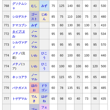
グソクムシ
768
むし
みず
75
125
140
60
90
40
530
ャ
ゴー
じめ
770
シロデスナ
85
75
110
100
75
35
480
スト
ん
771
ナマコブシ
みず
55
60
130
30
130
5
410
タイプ:ヌ
ノー
772
95
95
95
95
95
59
534
ル
マル
シルヴァデ
ノー
773
95
95
95
95
95
95
570
ィ
マル
メテノ
(流
ひこ
774
いわ
60
60
100
60
100
60
440
星)
う
メテノ
(コ
ひこ
774
いわ
60
100
60
100
60
120
500
ア)
う
ノー
775
ネッコアラ
65
115
65
75
95
65
480
マル
ほの
ドラ
776
バクガメス
60
78
135
91
85
36
485
お
ゴン
でん
はが
777
トゲデマル
65
98
63
40
73
96
435
き
ね
フェ
ゴー