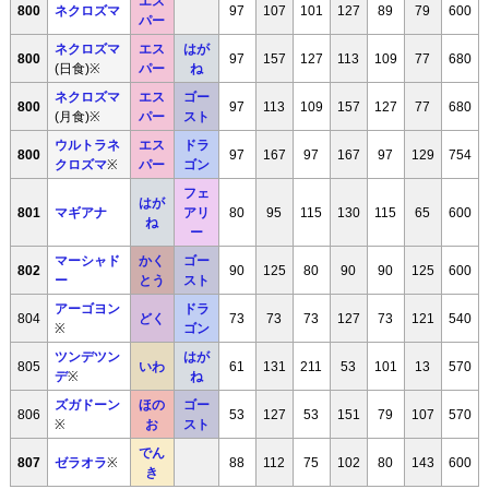
エス
800
ネクロズマ
97
107
101
127
89
79
600
パー
ネクロズマ
エス
はが
800
97
157
127
113
109
77
680
(日食)※
パー
ね
ネクロズマ
エス
ゴー
800
97
113
109
157
127
77
680
(月食)※
パー
スト
ウルトラネ
エス
ドラ
800
97
167
97
167
97
129
754
クロズマ
※
パー
ゴン
フェ
はが
801
マギアナ
アリ
80
95
115
130
115
65
600
ね
ー
マーシャド
かく
ゴー
802
90
125
80
90
90
125
600
ー
とう
スト
アーゴヨン
ドラ
804
どく
73
73
73
127
73
121
540
※
ゴン
ツンデツン
はが
805
いわ
61
131
211
53
101
13
570
デ
※
ね
ズガドーン
ほの
ゴー
806
53
127
53
151
79
107
570
※
お
スト
でん
807
ゼラオラ
※
88
112
75
102
80
143
600
き