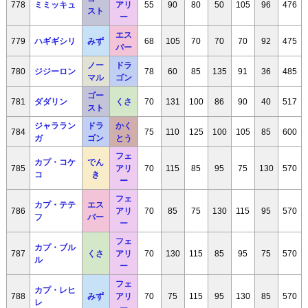
778
ミミッキュ
アリ
55
90
80
50
105
96
476
スト
ー
エス
779
ハギギシリ
みず
68
105
70
70
70
92
475
パー
ノー
ドラ
780
ジジーロン
78
60
85
135
91
36
485
マル
ゴン
ゴー
781
ダダリン
くさ
70
131
100
86
90
40
517
スト
ジャララン
ドラ
かく
784
75
110
125
100
105
85
600
ガ
ゴン
とう
フェ
カプ・コケ
でん
785
アリ
70
115
85
95
75
130
570
コ
き
ー
フェ
カプ・テテ
エス
786
アリ
70
85
75
130
115
95
570
フ
パー
ー
フェ
カプ・ブル
787
くさ
アリ
70
130
115
85
95
75
570
ル
ー
フェ
カプ・レヒ
788
みず
アリ
70
75
115
95
130
85
570
レ