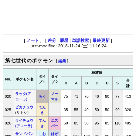
[
ノート
] [
差分
|
履歴
|
単語検索
|
最終更新
]
Last-modified: 2018-11-24 (土) 11:16:24
第七世代のポケモン
[
編集
]
種族値
タイ
タイ
No.
ポケモン名
合
プ１
プ２
H
A
B
C
D
S
計
ラッタ(ア
ノー
020
あく
75
71
70
40
80
77
413
ローラ)
マル
ピカチュウ
でん
025
35
55
40
50
50
90
320
(サトシ)
き
ライチュウ
でん
エス
026
60
85
50
95
85
110
485
(アローラ)
き
パー
サンドパン
こお
はが