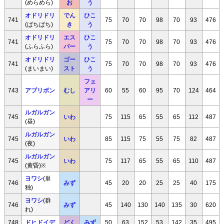
(めらめら)
お
う
オドリドリ
でん
ひこ
741
75
70
70
98
70
93
476
(ぱちぱち)
き
う
オドリドリ
エス
ひこ
741
75
70
70
98
70
93
476
(ふらふら)
パー
う
オドリドリ
ゴー
ひこ
741
75
70
70
98
70
93
476
(まいまい)
スト
う
フェ
743
アブリボン
むし
アリ
60
55
60
95
70
124
464
ー
ルガルガン
745
いわ
75
115
65
55
65
112
487
(昼)
ルガルガン
745
いわ
85
115
75
55
75
82
487
(夜)
ルガルガン
745
いわ
75
117
65
55
65
110
487
(黄昏)※
ヨワシ
(単
746
みず
45
20
20
25
25
40
175
独)
ヨワシ
(群
746
みず
45
140
130
140
135
30
620
れ)
748
ドヒドイデ
どく
みず
50
63
152
53
142
35
495