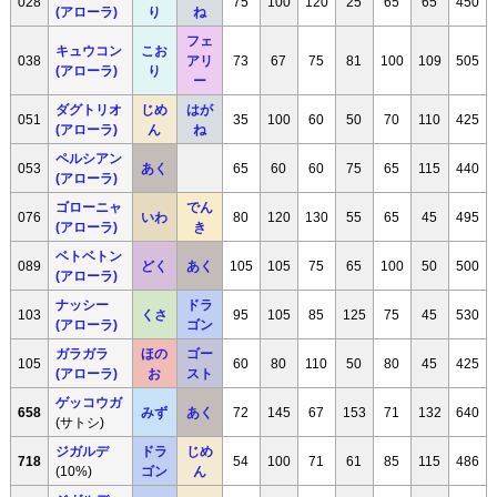
028
75
100
120
25
65
65
450
(アローラ)
り
ね
フェ
キュウコン
こお
038
アリ
73
67
75
81
100
109
505
(アローラ)
り
ー
ダグトリオ
じめ
はが
051
35
100
60
50
70
110
425
(アローラ)
ん
ね
ペルシアン
053
あく
65
60
60
75
65
115
440
(アローラ)
ゴローニャ
でん
076
いわ
80
120
130
55
65
45
495
(アローラ)
き
ベトベトン
089
どく
あく
105
105
75
65
100
50
500
(アローラ)
ナッシー
ドラ
103
くさ
95
105
85
125
75
45
530
(アローラ)
ゴン
ガラガラ
ほの
ゴー
105
60
80
110
50
80
45
425
(アローラ)
お
スト
ゲッコウガ
658
みず
あく
72
145
67
153
71
132
640
(サトシ)
ジガルデ
ドラ
じめ
718
54
100
71
61
85
115
486
(10%)
ゴン
ん