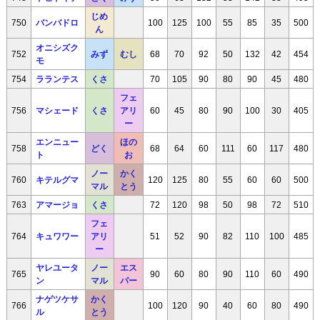
じめ
750
バンバドロ
100
125
100
55
85
35
500
ん
オニシズク
752
みず
むし
68
70
92
50
132
42
454
モ
754
ラランテス
くさ
70
105
90
80
90
45
480
フェ
756
マシェード
くさ
アリ
60
45
80
90
100
30
405
ー
エンニュー
ほの
758
どく
68
64
60
111
60
117
480
ト
お
ノー
かく
760
キテルグマ
120
125
80
55
60
60
500
マル
とう
763
アマージョ
くさ
72
120
98
50
98
72
510
フェ
764
キュワワー
アリ
51
52
90
82
110
100
485
ー
ヤレユータ
ノー
エス
765
90
60
80
90
110
60
490
ン
マル
パー
ナゲツケサ
かく
766
100
120
90
40
60
80
490
ル
とう