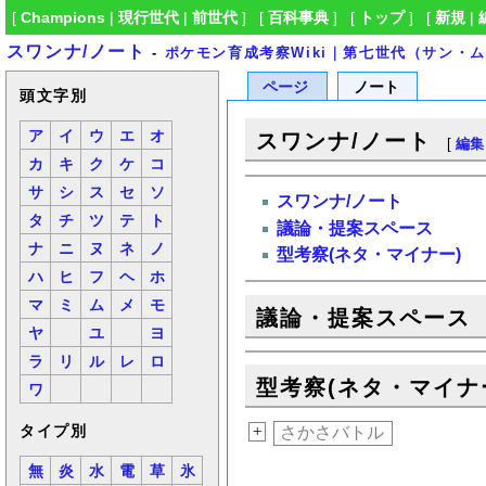
[
Champions
|
現行世代
|
前世代
] [
百科事典
] [
トップ
] [
新規
|
スワンナ/ノート
-
ポケモン育成考察Wiki｜第七世代（サン・
ページ
ノート
頭文字別
ア
イ
ウ
エ
オ
スワンナ/ノート
[
編集
カ
キ
ク
ケ
コ
サ
シ
ス
セ
ソ
スワンナ/ノート
タ
チ
ツ
テ
ト
議論・提案スペース
ナ
ニ
ヌ
ネ
ノ
型考察(ネタ・マイナー)
ハ
ヒ
フ
ヘ
ホ
マ
ミ
ム
メ
モ
議論・提案スペース
ヤ
ユ
ヨ
ラ
リ
ル
レ
ロ
型考察(ネタ・マイナ
ワ
+
さかさバトル
タイプ別
無
炎
水
電
草
氷