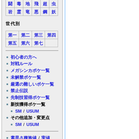
闘
毒
地
飛
超
虫
岩
霊
竜
悪
鋼
妖
世代別
第一
第二
第三
第四
第五
第六
第七
初心者の方へ
対戦ルール
メガシンカポケ一覧
未解禁ポケ一覧
厳選の難しいポケ一覧
禁止伝説
先制技習得ポケ一覧
新技獲得ポケ一覧
SM
/
USUM
その他追加・変更点
SM
/
USUM
素早さ種族値
/
実値