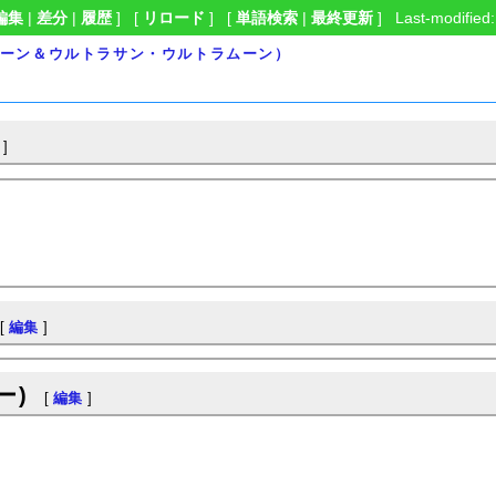
編集
|
差分
|
履歴
] [
リロード
] [
単語検索
|
最終更新
] Last-modified:
ムーン＆ウルトラサン・ウルトラムーン）
]
[
編集
]
ー)
[
編集
]