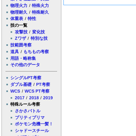
物理火力
/
特殊火力
物理耐久
/
特殊耐久
体重表
/
特性
技の一覧
攻撃技
/
変化技
Zワザ
/
特別な技
技範囲考察
道具
/
もちもの考察
用語・略称集
その他のデータ
シングルPT考察
ダブル基礎
/
PT考察
WCS
/
WCS PT考察
2017
/
2018
/
2019
特殊ルール考察
さかさバトル
プリティプリマ
ポケモン危機一髪！
シャドースチール