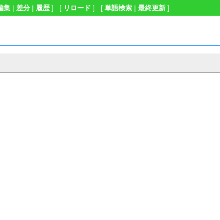
編集
|
差分
|
履歴
] [
リロード
] [
単語検索
|
最終更新
]