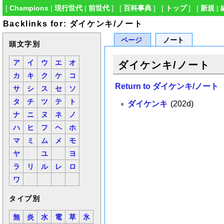
[
Champions
|
現行世代
|
前世代
] [
百科事典
] [
トップ
] [
新規
|
Backlinks for: ダイケンキ/ノート
ページ
ノート
頭文字別
ア
イ
ウ
エ
オ
ダイケンキ/ノート
カ
キ
ク
ケ
コ
Return to ダイケンキ/ノート
サ
シ
ス
セ
ソ
タ
チ
ツ
テ
ト
ダイケンキ
(202d)
ナ
ニ
ヌ
ネ
ノ
ハ
ヒ
フ
ヘ
ホ
マ
ミ
ム
メ
モ
ヤ
ユ
ヨ
ラ
リ
ル
レ
ロ
ワ
タイプ別
無
炎
水
電
草
氷