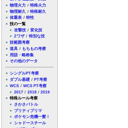
物理火力
/
特殊火力
物理耐久
/
特殊耐久
体重表
/
特性
技の一覧
攻撃技
/
変化技
Zワザ
/
特別な技
技範囲考察
道具
/
もちもの考察
用語・略称集
その他のデータ
シングルPT考察
ダブル基礎
/
PT考察
WCS
/
WCS PT考察
2017
/
2018
/
2019
特殊ルール考察
さかさバトル
プリティプリマ
ポケモン危機一髪！
シャドースチール