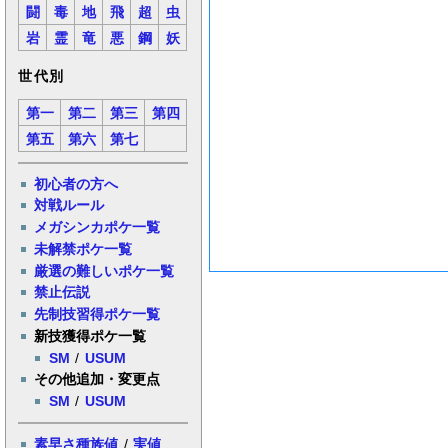
闘
毒
地
飛
超
虫
岩
霊
竜
悪
鋼
妖
世代別
第一
第二
第三
第四
第五
第六
第七
初心者の方へ
対戦ルール
メガシンカポケ一覧
未解禁ポケ一覧
厳選の難しいポケ一覧
禁止伝説
先制技習得ポケ一覧
新技獲得ポケ一覧
SM
/
USUM
その他追加・変更点
SM
/
USUM
素早さ種族値
/
実値