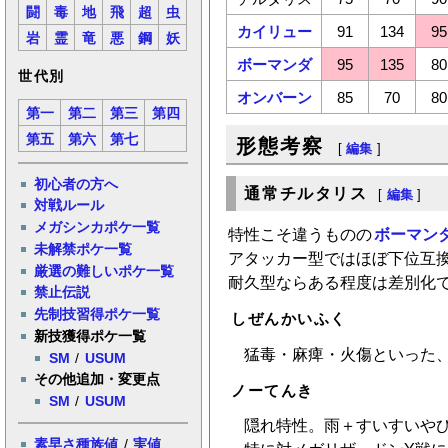
闘
毒
地
飛
超
虫
カイリュー
91
134
95
岩
霊
竜
悪
鋼
妖
ボーマンダ
95
135
80
世代別
オンバーン
85
70
80
第一
第二
第三
第四
第五
第六
第七
形態考察
[
編集
]
初心者の方へ
通常チルタリス
[
編集
]
対戦ルール
メガシンカポケ一覧
特性こそ違うものの
ボーマン
未解禁ポケ一覧
アタッカー型ではほぼ下位互
厳選の難しいポケ一覧
耐久型ならある程度は差別化
禁止伝説
先制技習得ポケ一覧
しぜんかいふく
新技獲得ポケ一覧
猛毒・麻痺・火傷といった
SM
/
USUM
その他追加・変更点
ノーてんき
SM
/
USUM
隠れ特性。雨＋すいすいや
素早さ種族値
/
実値