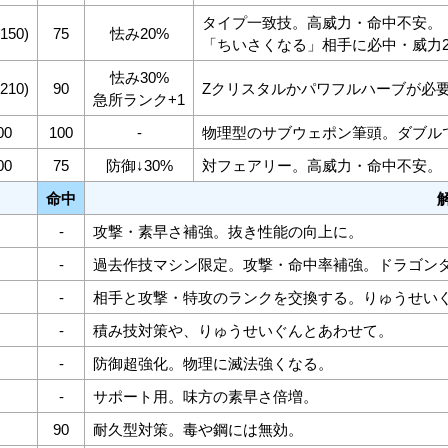
タイプ一致技。高威力・命中不安。
(150)
75
怯み20%
「ちいさくなる」相手に必中・威力
怯み30%
(210)
90
Zクリスタルかパワフルハーブが必
急所ランク+1
00
100
-
物理型のサブウェポン筆頭。ダブル
00
75
防御↓30%
対フェアリー。高威力・命中不安。
命中
-
攻撃・素早さ補強。抜き性能の向上に。
-
過去作技マシン限定。攻撃・命中率補強。ドラゴン
-
相手と攻撃・特攻のランクを交換する。りゅうせい
-
積み技対策や、りゅうせいぐんとあわせて。
-
防御超強化。物理に滅法強くなる。
-
サポート用。味方の素早さ倍増。
90
耐久型対策。毒や鋼には無効。