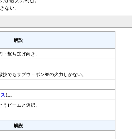
のが最大の利点。
きない。
解説
刀・撃ち逃げ向き。
致技でもサブウェポン並の火力しかない。
。
ロス
に。
とうビームと選択。
解説