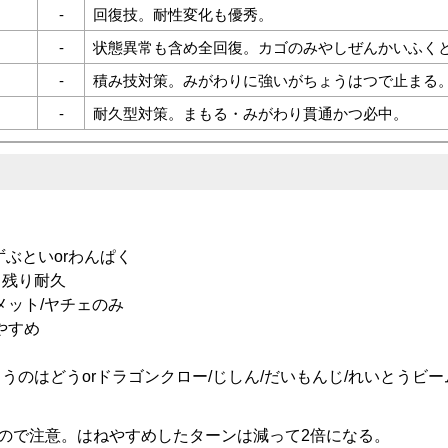
-
回復技。耐性変化も優秀。
-
状態異常も含め全回復。カゴのみやしぜんかいふく
-
積み技対策。みがわりに強いがちょうはつで止まる
-
耐久型対策。まもる・みがわり貫通かつ必中。
ずぶといorわんぱく
整 残り耐久
メット/ヤチェのみ
やすめ
うのはどうorドラゴンクロー/じしん/だいもんじ/れいとうビー
ので注意。はねやすめしたターンは減って2倍になる。