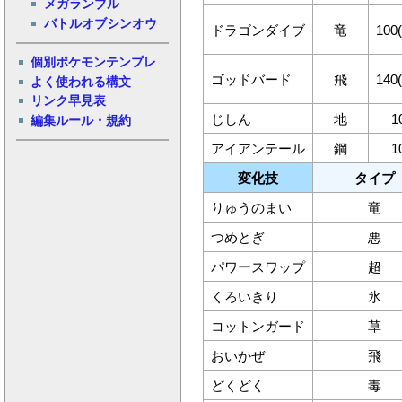
メガランブル
バトルオブシンオウ
ドラゴンダイブ
竜
100
個別ポケモンテンプレ
ゴッドバード
飛
140
よく使われる構文
リンク早見表
じしん
地
1
編集ルール・規約
アイアンテール
鋼
1
変化技
タイプ
りゅうのまい
竜
つめとぎ
悪
パワースワップ
超
くろいきり
氷
コットンガード
草
おいかぜ
飛
どくどく
毒