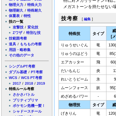
特に対メガリザードンY戦
物理火力
/
特殊火力
メガストーンを持たせない
物理耐久
/
特殊耐久
体重表
/
特性
技考察
[
編集
]
技の一覧
攻撃技
/
変化技
Zワザ
/
特別な技
特殊技
タイプ
[
技範囲考察
道具
/
もちもの考察
りゅうせいぐん
竜
130
用語・略称集
りゅうのはどう
竜
85(
その他のデータ
エアカッター
飛
60
シングルPT考察
だいもんじ
炎
1
ダブル基礎
/
PT考察
WCS
/
WCS PT考察
れいとうビーム
氷
2017
/
2018
/
2019
ムーンフォース
妖
95[
特殊ルール考察
さかさバトル
めざめるパワー
-
プリティプリマ
物理技
タイプ
ポケモン危機一髪！
シャドースチール
げきりん
竜
120