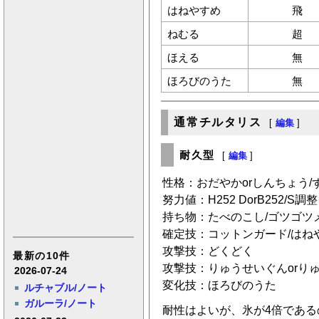
はねやすめ
飛
ねむる
超
ほえる
無
ほろびのうた
無
通常チルタリス
[
編集
]
耐久型
[
編集
]
性格：おだやかorしんちょう/
努力値：H252 DorB252/S調
持ち物：たべのこし/ゴツゴツ
確定技：コットンガード/はね
攻撃技：どくどく
最新の10件
攻撃技：りゅうせいぐんorりゅ
2026-07-24
変化技：ほろびのうた
ルチャブル/ノート
ガルーラ/ノート
耐性はよいが、氷が4倍である