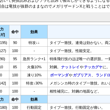
において炎技読みおよびソラビ読みで後出しができるようになる
場合は竜技が抜群のままなのでメガリザードンXと戦うことはで
威力
命中
効果
メガ]
(195)
90
特攻↓↓
タイプ一致技。連発は効かない。両
127)
100
-
タイプ一致技。性能安定。
(90)
95
急所ランク+1
特殊飛行技のほぼ唯一の選択肢。一
10
85
火傷10%
対鋼。
ナットレイ
や
テッカグヤ
に
90
100
凍り10%
ボーマンダ
や
ガブリアス
、
ランド
142]
100
特攻↓30%
メガシンカ時のタイプ一致技。れい
60
100
-
相性補完に。対鋼の地面など。
威力
命中
効果
(180)
100
行動固定
タイプ一致技。行動固定が痛い。