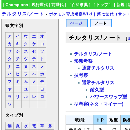
[
Champions
|
現行世代
|
前世代
] [
百科事典
] [
トップ
] [
新規
|
チルタリス/ノート
-
ポケモン育成考察Wiki｜第七世代（サ
ページ
ノート
頭文字別
ア
イ
ウ
エ
オ
チルタリス/ノート
[
カ
キ
ク
ケ
コ
サ
シ
ス
セ
ソ
チルタリス/ノート
タ
チ
ツ
テ
ト
形態考察
ナ
ニ
ヌ
ネ
ノ
通常チルタリス
ハ
ヒ
フ
ヘ
ホ
技考察
マ
ミ
ム
メ
モ
通常チルタリス
ヤ
ユ
ヨ
耐久型
パワースワップ型
ラ
リ
ル
レ
ロ
型考察(ネタ・マイナー)
ワ
タイプ別
竜/飛
ＨＰ
攻撃
防
無
炎
水
電
草
氷
チルタリス
75
70
90