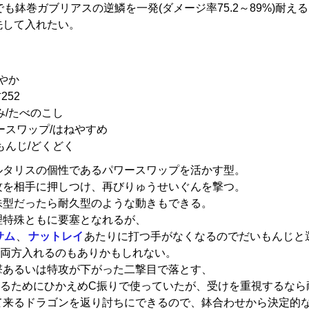
でも鉢巻ガブリアスの逆鱗を一発(ダメージ率75.2～89%)耐え
先して入れたい。
やか
252
み/たべのこし
ースワップ/はねやすめ
もんじ/どくどく
ルタリスの個性であるパワースワップを活かす型。
攻を相手に押しつけ、再びりゅうせいぐんを撃つ。
殊型だったら耐久型のような動きもできる。
理特殊ともに要塞となれるが、
サム
、
ナットレイ
あたりに打つ手がなくなるのでだいもんじと
て両方入れるのもありかもしれない。
撃あるいは特攻が下がった二撃目で落とす、
するためにひかえめC振りで使っていたが、受けを重視するなら
て来るドラゴンを返り討ちにできるので、鉢合わせから決定的