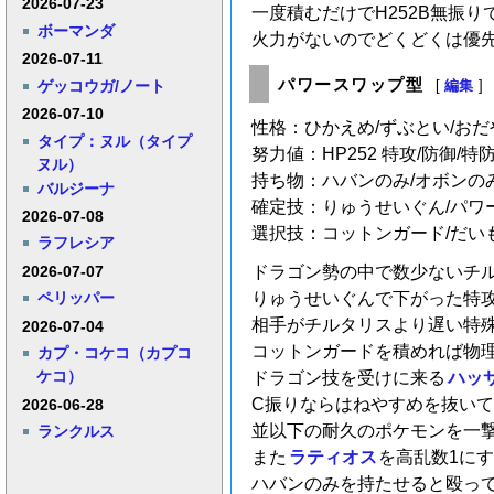
2026-07-23
一度積むだけでH252B無振り
ボーマンダ
火力がないのでどくどくは優
2026-07-11
パワースワップ型
ゲッコウガ/ノート
[
編集
]
2026-07-10
性格：ひかえめ/ずぶとい/おだ
タイプ：ヌル（タイプ
努力値：HP252 特攻/防御/特防
ヌル）
持ち物：ハバンのみ/オボンの
バルジーナ
確定技：りゅうせいぐん/パワ
2026-07-08
選択技：コットンガード/だい
ラフレシア
2026-07-07
ドラゴン勢の中で数少ないチ
りゅうせいぐんで下がった特
ペリッパー
相手がチルタリスより遅い特
2026-07-04
コットンガードを積めれば物
カプ・コケコ（カプコ
ケコ）
ドラゴン技を受けに来る
ハッ
C振りならはねやすめを抜い
2026-06-28
並以下の耐久のポケモンを一
ランクルス
また
ラティオス
を高乱数1に
ハバンのみを持たせると殴っ