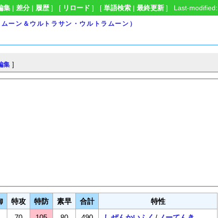
編集
|
差分
|
履歴
] [
リロード
] [
単語検索
|
最終更新
] Last-modified:
ン・ムーン＆ウルトラサン・ウルトラムーン）
編集
]
御
特攻
特防
素早
合計
特性
70
105
80
490
しぜんかいふく
/
ノーてんき