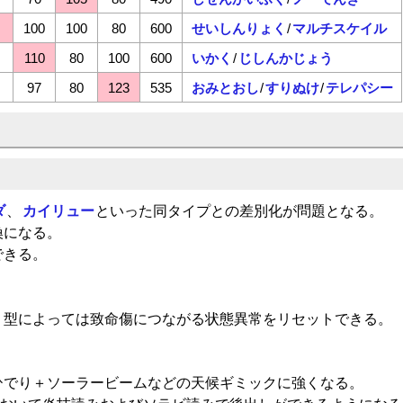
100
100
80
600
せいしんりょく
/
マルチスケイル
110
80
100
600
いかく
/
じしんかじょう
97
80
123
535
おみとおし
/
すりぬけ
/
テレパシー
ダ
、
カイリュー
といった同タイプとの差別化が問題となる。
換になる。
できる。
、型によっては致命傷につながる状態異常をリセットできる。
ひでり＋ソーラービームなどの天候ギミックに強くなる。