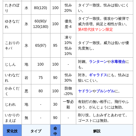
たきのぼ
怯み
タイプ一致技。怯みは狙いにく
水
80(120)
100
り
20%
い。
タイプ一致技。後攻かつ被弾で
ゆきなだ
60(90)/
優先
氷
100
威力倍増。鈍足と相性が良い。
れ
120(180)
度-4
第4世代技マシン限定
凍り
こおりの
10%
タイプ一致技。威力は低いが優
氷
65(97)
95
キバ
怯み
先度無し。
10%
対鋼。
ランターン
や
水毒複合
に
じしん
地
100
100
-
も。
いわなだ
怯み
対氷。
ギャラドス
にも。怯みは
岩
75
90
れ
30%
狙いにくい。
かみくだ
防御
悪
80
100
ヤドラン
や
ブルンゲル
に。
く
↓20%
一撃必
有効打の無い相手に。飛行やふ
じわれ
地
-
30
殺
ゆう、がんじょうには無効。
いかりの
削り技。しおみずとあわせて。
無
-
90
-
まえば
ゴーストには無効。
命
変化技
タイプ
解説
中