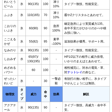
れいとう
凍り
氷
90(135)
100
タイプ一致技。性能安定。
ビーム
10%
凍り
ふぶき
氷
110(165)
70
霰やZクリスタルとあわせて。
10%
確定急所により実質威力135。
こおりの
急所
氷
60(90)
90
命中不安だがひかりのかべや積
いぶき
100%
み技に強い。
こごえる
素早
氷
55(82)
95
追加効果が優秀。サポート用。
かぜ
↓100%
なみのり
水
90(135)
100
-
タイプ一致技。性能安定。
65(97)/
HP1/2以下の相手に威力倍増。
しおみず
水
100
-
130(195)
いかりのまえばとあわせて。
めざめる
相性補完に。対水の電気・草、
-
60
100
-
パワー
対
ナットレイ
の炎など。
ぜったい
一撃必
有効打の無い相手に。氷タイプ
氷
-
30
れいど
殺
やがんじょうには無効。
タ
命
物理技
イ
威力
効果
解説
中
プ
アクアテ
タイプ一致技。高威力・命中不
水
90(135)
90
-
ール
安。