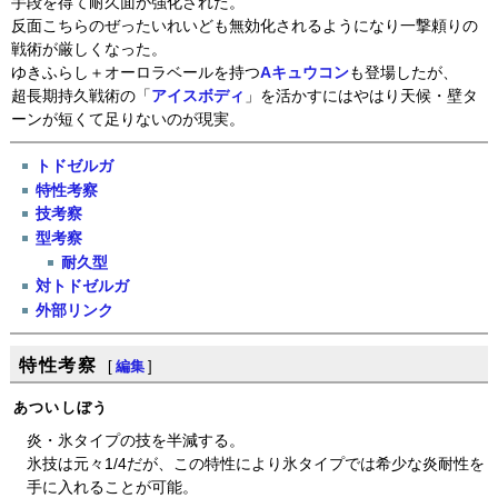
手段を得て耐久面が強化された。
反面こちらのぜったいれいども無効化されるようになり一撃頼りの
戦術が厳しくなった。
ゆきふらし＋オーロラベールを持つ
Aキュウコン
も登場したが、
超長期持久戦術の「
アイスボディ
」を活かすにはやはり天候・壁タ
ーンが短くて足りないのが現実。
トドゼルガ
特性考察
技考察
型考察
耐久型
対トドゼルガ
外部リンク
特性考察
[
編集
]
あついしぼう
炎・氷タイプの技を半減する。
氷技は元々1/4だが、この特性により氷タイプでは希少な炎耐性を
手に入れることが可能。