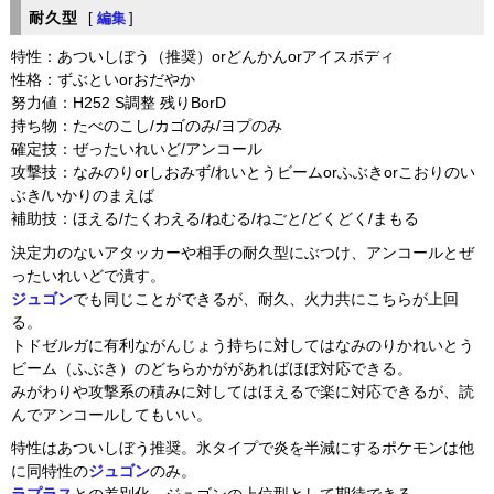
耐久型
[
編集
]
特性：あついしぼう（推奨）orどんかんorアイスボディ
性格：ずぶといorおだやか
努力値：H252 S調整 残りBorD
持ち物：たべのこし/カゴのみ/ヨプのみ
確定技：ぜったいれいど/アンコール
攻撃技：なみのりorしおみず/れいとうビームorふぶきorこおりのい
ぶき/いかりのまえば
補助技：ほえる/たくわえる/ねむる/ねごと/どくどく/まもる
決定力のないアタッカーや相手の耐久型にぶつけ、アンコールとぜ
ったいれいどで潰す。
ジュゴン
でも同じことができるが、耐久、火力共にこちらが上回
る。
トドゼルガに有利ながんじょう持ちに対してはなみのりかれいとう
ビーム（ふぶき）のどちらかががあればほぼ対応できる。
みがわりや攻撃系の積みに対してはほえるで楽に対応できるが、読
んでアンコールしてもいい。
特性はあついしぼう推奨。氷タイプで炎を半減にするポケモンは他
に同特性の
ジュゴン
のみ。