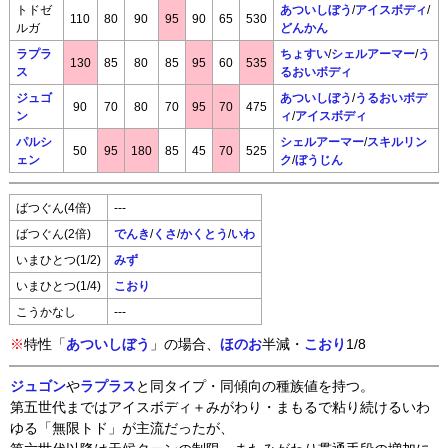
トドゼ
あついしぼう
/
アイスボディ
/
110
80
90
95
90
65
530
ルガ
どんかん
ラプラ
ちょすい
/
シェルアーマー
/
う
130
85
80
85
95
60
535
ス
るおいボディ
ジュゴ
あついしぼう
/
うるおいボデ
90
70
80
70
95
70
475
ン
ィ
/
アイスボディ
パルシ
シェルアーマー
/
スキルリン
50
95
180
85
45
70
525
ェン
ク
/
ぼうじん
ばつぐん(4倍)
---
ばつぐん(2倍)
でんき
/
くさ
/
かくとう
/
いわ
いまひとつ(1/2)
みず
いまひとつ(1/4)
こおり
こうかなし
---
※
特性「
あついしぼう
」の場合、
ほのお
半減・
こおり
1/8
ジュゴン
や
ラプラス
と同タイプ・同傾向の種族値を持つ。
第五世代まではアイスボディ＋みがわり・まもるで粘り続けるいわ
ゆる「無限トド」が主流だったが、