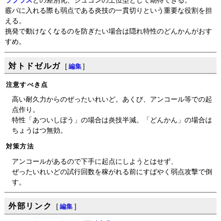
ラプラス
との差別化、ジュゴンの上位型として期待できる。
霰パに入れる際も弱点である炎技の一貫切りという重要な役割を担
える。
挑発で動けなくなるのを防ぎたい場合は隠れ特性のどんかんがおす
すめ。
対トドゼルガ
[
編集
]
注意すべき点
高い耐久力からのぜったいれいど。あくび、アンコール等での起
点作り。
特性「あついしぼう」の場合は炎技半減。「どんかん」の場合は
ちょうはつ無効。
対策方法
アンコールがあるので下手に起点にしようとはせず、
ぜったいれいどの試行回数を稼がれる前にすばやく弱点攻撃で倒
す。
外部リンク
[
編集
]