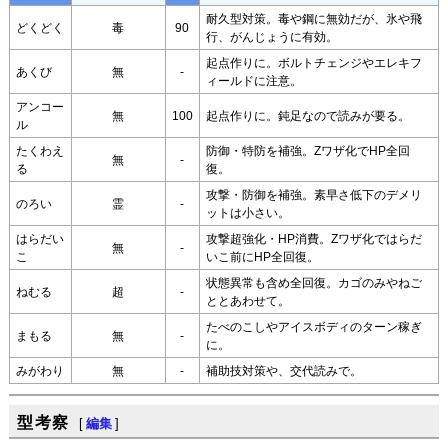
耐久型対策。毒や鋼に無効だが、氷や飛
どくどく
毒
90
行、がんじょうに有効。
起点作りに。ボルトチェンジやエレキフ
あくび
無
-
ィールドに注意。
アンコー
無
100
起点作りに。鈍足なので読みが要る。
ル
たくわえ
防御・特防を補強。Zワザ化でHP全回
無
-
る
復。
攻撃・防御を補強。素早さ低下のデメリ
のろい
霊
-
ットは小さい。
はらだい
攻撃超強化・HP消費。Zワザ化ではらだ
無
-
こ
いこ前にHP全回復。
状態異常も含め全回復。カゴのみやねご
ねむる
超
-
ととあわせて。
たべのこしやアイスボディのターン稼ぎ
まもる
無
-
に。
みがわり
無
-
補助技対策や、交代読みで。
型考察
[
編集
]