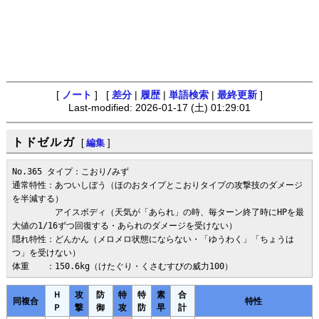
[
ノート
] [
差分
|
履歴
|
単語検索
|
最終更新
]
Last-modified: 2026-01-17 (土) 01:29:01
トドゼルガ
[
編集
]
No.365 タイプ：こおり/みず

通常特性：あついしぼう（ほのおタイプとこおりタイプの攻撃技のダメージ
を半減する） 

　　　　　アイスボディ（天気が「あられ」の時、毎ターン終了時にHPを最
大値の1/16ずつ回復する・あられのダメージを受けない）

隠れ特性：どんかん（メロメロ状態にならない・「ゆうわく」「ちょうは
つ」を受けない）

体重　　：150.6kg（けたぐり・くさむすびの威力100）
Ｈ
攻
防
特
特
素
合
同複合
特性
Ｐ
撃
御
攻
防
早
計