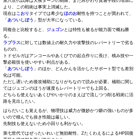
第六世代以降は天候ターンの制限、またみがわり貫通手段の増加に
より、この戦術は事実上消滅した。
現在は
こおり
タイプでは希少な
ほのお
耐性を持つことが買われて、
「
あついしぼう
」型が大半になっている。
同複合と比較すると、
ジュゴン
とは特性も被るが能力面で概ね勝
る。
ラプラス
に対しては数値上の耐久力や攻撃技のレパートリーで劣る
ものの、
トドゼルガはアンコールやあくびでの起点作りに長け、積み技や一
撃必殺技を使いやすい利点がある。
「
あついしぼう
」のほか、どんかんを活かしたサポート型でも差別
化は可能。
ただし遅いため後攻補助になりがちなので読みが必要。補助に関し
てはジュゴンのほうが速度もレパートリーでも上回る。
どちらも使えないあくびやいかりのまえばで流しつつ削る戦術に活
路を見出したい。
はらだいこも覚えるが、物理技は威力が微妙かつ癖の強いものが多
いので積んでも抜き性能は厳しい。
先制技も使えないため小回りも利かない。
第七世代ではぜったいれいど無効耐性、ZたくわえるによるHP回復