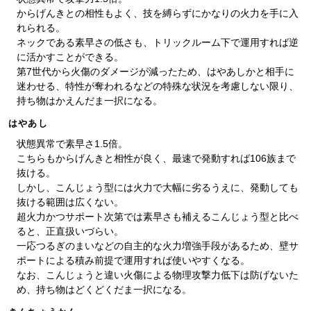
からげんきとの相性もよく、技を縛らずにかなりの火力を手に入
れられる。
ネックである素早さの低さも、トリックルーム下で運用すれば逆
に活かすことができる。
第7世代から火傷のダメージが減ったため、はやあしかと相手に
迷わせる、特性が奪われるなどの特殊な状況を考慮しない限り、
持ち物はかえんだま一択になる。
はやあし
状態異常で素早さ1.5倍。
こちらもからげんきと相性が良く、最速で発動すれば106族まで
抜ける。
しかし、こんじょう型には火力で大幅に劣るうえに、発動しても
抜ける範囲は広くない。
超火力かつサポート次第では素早さも補えるこんじょう型と比べ
ると、正直扱いづらい。
一応つるぎのまいなどの自主的な火力増強手段があるため、壁サ
ポートによる積み前提で運用すれば使いやすくなる。
なお、こんじょうと違い火傷による物理攻撃力低下は防げないた
め、持ち物はどくどくだま一択になる。