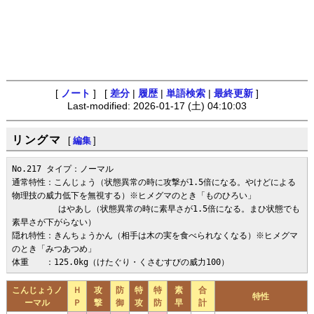
[
ノート
] [
差分
|
履歴
|
単語検索
|
最終更新
]
Last-modified: 2026-01-17 (土) 04:10:03
リングマ
[
編集
]
No.217 タイプ：ノーマル

通常特性：こんじょう（状態異常の時に攻撃が1.5倍になる。やけどによる
物理技の威力低下を無視する）※ヒメグマのとき「ものひろい」

    　　  はやあし（状態異常の時に素早さが1.5倍になる。まひ状態でも
素早さが下がらない）

隠れ特性：きんちょうかん（相手は木の実を食べられなくなる）※ヒメグマ
のとき「みつあつめ」

体重　　：125.0kg（けたぐり・くさむすびの威力100）
こんじょうノ
Ｈ
攻
防
特
特
素
合
特性
ーマル
Ｐ
撃
御
攻
防
早
計