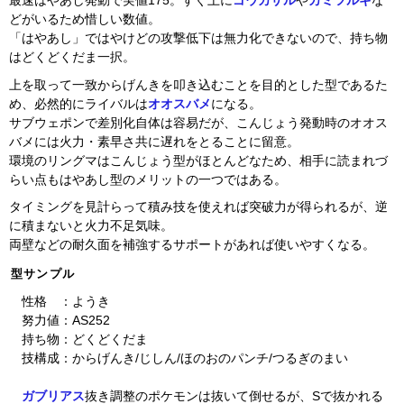
最速はやあし発動で実値175。すぐ上に
ゴウカザル
や
カミツルギ
な
どがいるため惜しい数値。
「はやあし」ではやけどの攻撃低下は無力化できないので、持ち物
はどくどくだま一択。
上を取って一致からげんきを叩き込むことを目的とした型であるた
め、必然的にライバルは
オオスバメ
になる。
サブウェポンで差別化自体は容易だが、こんじょう発動時のオオス
バメには火力・素早さ共に遅れをとることに留意。
環境のリングマはこんじょう型がほとんどなため、相手に読まれづ
らい点もはやあし型のメリットの一つではある。
タイミングを見計らって積み技を使えれば突破力が得られるが、逆
に積まないと火力不足気味。
両壁などの耐久面を補強するサポートがあれば使いやすくなる。
型サンプル
性格 ：ようき
努力値：AS252
持ち物：どくどくだま
技構成：からげんき/じしん/ほのおのパンチ/つるぎのまい
ガブリアス
抜き調整のポケモンは抜いて倒せるが、Sで抜かれる