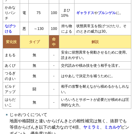
かみな
まひ
りパン
電
75
100
ギャラドス
や
ブルンゲル
に。
10%
チ
なげつ
持ち物
状態異常玉を投げつけたり。そ
悪
～130
100
ける
による
のときの威力は30。
命
変化技
タイプ
解説
中
安全に状態異常を発動させるために使用。
まもる
無
-
読まれやすい。
あくび
無
-
交代読みや積み技を使う相手を流す。
つるぎ
無
-
はやあしで決定力を補うために。
のまい
ビルド
相手の攻撃を耐えながら積めるかもしれな
闘
-
アップ
い。
はらだ
いろいろとサポートが必要だが積めれば圧
無
-
いこ
倒的な火力。
じゃれつくについて
地面や格闘技と違いからげんきとの相性補完は無く、抜群でも
等倍からげんき以下の威力なので4倍、
ヤミラミ
、
ミカルゲ
ピン
ポイント。優先度は低い。