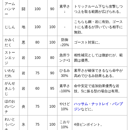
アーム
素早さ
トリックルーム下なら攻撃しつ
ハンマ
闘
100
90
↓
つ上を取る範囲が広げられる。
ー
こちらも鋼・岩に有効。ゴース
じしん
地
100
100
-
トにも通るが浮いている相手に
無効。
かみく
防御
悪
80
100
ゴースト対策に。
だく
↓20%
ストー
急所ラ
相性補完としては微妙だが、範
ンエッ
岩
100
80
ンク+1
囲は優秀。
ジ
いわな
ひるみ
素早さが確保できるなら命中が
岩
75
90
だれ
30%
高めでひるみ効果もある。
がんせ
素早さ
命中安定で追加効果優秀な岩
きふう
岩
60
95
↓100%
技。Sに振る型の場合は有用。
じ
ほのお
やけど
ハッサム
・
ナットレイ
・
パンプ
のパン
炎
75
100
10%
ジン
などに。
チ
れいと
こおり
うパン
氷
75
100
4倍ピンポイント。
10%
チ