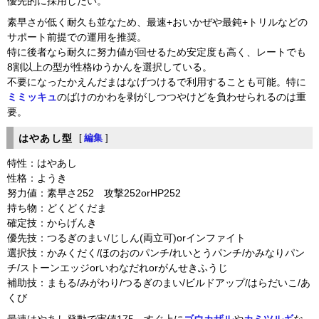
優先的に採用したい。
素早さが低く耐久も並なため、最速+おいかぜや最鈍+トリルなどの
サポート前提での運用を推奨。
特に後者なら耐久に努力値が回せるため安定度も高く、レートでも
8割以上の型が性格ゆうかんを選択している。
不要になったかえんだまはなげつけるで利用することも可能。特に
ミミッキュ
のばけのかわを剥がしつつやけどを負わせられるのは重
要。
はやあし型
[
編集
]
特性：はやあし
性格：ようき
努力値：素早さ252 攻撃252orHP252
持ち物：どくどくだま
確定技：からげんき
優先技：つるぎのまい/じしん(両立可)orインファイト
選択技：かみくだく/ほのおのパンチ/れいとうパンチ/かみなりパン
チ/ストーンエッジorいわなだれorがんせきふうじ
補助技：まもる/みがわり/つるぎのまい/ビルドアップ/はらだいこ/あ
くび