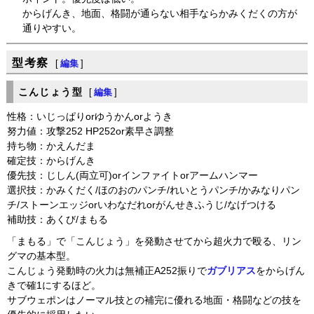
からげんき、地面、格闘が通らない相手ならかみくだくの方が
通りやすい。
型考察
[
編集
]
こんじょう型
[
編集
]
性格：いじっぱりorゆうかんorようき
努力値：攻撃252 HP252or素早さ調整
持ち物：かえんだま
確定技：からげんき
優先技：じしん(両立可)orインファイトorアームハンマー
選択技：かみくだく/ほのおのパンチ/れいとうパンチ/かみなりパン
チ/ストーンエッジorいわなだれorがんせきふうじ/なげつける
補助技：あくび/まもる
「まもる」で「こんじょう」を発動させてから超火力で殴る、リン
グマの基本型。
こんじょう発動時の火力は無補正A252振りで
ガブリアス
をからげん
きで確1にするほど。
サブウェポンはノーマル技との補完に優れる地面・格闘などの技を