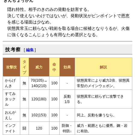
きんちょうかん
隠れ特性。相手のきのみの発動を妨害する。
決して使えないわけではないが、発動状況がピンポイントで恩恵
を感じる場面は少なめ。
状態異常玉に頼らない戦術を取る場合に候補となりうるが、火傷
に強くなるこんじょうも有用なため選択となる。
技考察
[
編集
]
タ
命
攻撃技
イ
威力
効果
解説
中
プ
からげ
70(105)→
状態異常により威力2倍、状態異
無
100
-
んき
140(210)
常型のメインウェポン。
すてみ
反動
状態異常に頼らずに攻撃でき
タック
無
120(180)
100
1/3
る。
ル
おんが
無
102(153)
100
-
同上。反動を嫌うなら。
えし
インフ
防御・
威力・範囲ともに優秀。鋼・岩
闘
120
100
ァイト
特防↓
に有効。