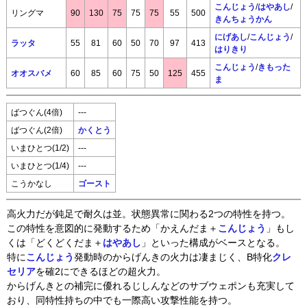
こんじょう
/
はやあし
/
リングマ
90
130
75
75
75
55
500
きんちょうかん
にげあし
/
こんじょう
/
ラッタ
55
81
60
50
70
97
413
はりきり
こんじょう
/
きもった
オオスバメ
60
85
60
75
50
125
455
ま
ばつぐん(4倍)
---
ばつぐん(2倍)
かくとう
いまひとつ(1/2)
---
いまひとつ(1/4)
---
こうかなし
ゴースト
高火力だが鈍足で耐久は並。状態異常に関わる2つの特性を持つ。
この特性を意図的に発動するため「かえんだま＋
こんじょう
」もし
くは「どくどくだま＋
はやあし
」といった構成がベースとなる。
特に
こんじょう
発動時のからげんきの火力は凄まじく、B特化
クレ
セリア
を確2にできるほどの超火力。
からげんきとの補完に優れるじしんなどのサブウェポンも充実して
おり、同特性持ちの中でも一際高い攻撃性能を持つ。