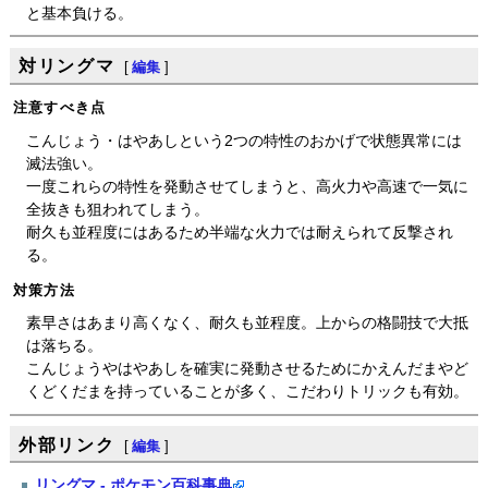
と基本負ける。
対リングマ
[
編集
]
注意すべき点
こんじょう・はやあしという2つの特性のおかげで状態異常には
滅法強い。
一度これらの特性を発動させてしまうと、高火力や高速で一気に
全抜きも狙われてしまう。
耐久も並程度にはあるため半端な火力では耐えられて反撃され
る。
対策方法
素早さはあまり高くなく、耐久も並程度。上からの格闘技で大抵
は落ちる。
こんじょうやはやあしを確実に発動させるためにかえんだまやど
くどくだまを持っていることが多く、こだわりトリックも有効。
外部リンク
[
編集
]
リングマ - ポケモン百科事典