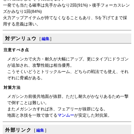
一発でも当たる確率は先手かみなり2回(91%)＞後手フォーカスレン
ズかみなり1回(84%)
火力アップアイテムが持てなくなることもあり、Sを下げてまで採
用する意義は薄い。
対デンリュウ
[
編集
]
注意すべき点
メガシンカで火力・耐久が大幅にアップ。更にタイプにドラゴン
が追加され、攻撃性能は相当優秀。
こうそくいどうとトリックルーム、どちらの戦法でも使え、それ
ぞれに脅威がある。
対策方法
メガシンカ前後共地面が抜群。ただし耐久がかなりあるため一撃
で倒すことは難しい。
またメガシンカすれば氷、フェアリーが抜群になる。
地面と氷技を一致で放てる
マンムー
が安定した対抗策。
外部リンク
[
編集
]