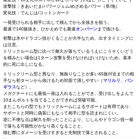
攻撃技：きあいだま/パワージェム/めざめるパワー（草/地）
変化技：でんじは/コットンガード
一発受けられる相手に出して積んでから全抜きを狙う。
最速で140族抜き。ひかえめでも最速
オンバーン
まで抜ける。
初撃は氷やドラゴン技がくることが大半なため、出すタイミングに
は注意。
トリックルーム型に比べて耐久が落ちているうえにこうそくいどう
を積みたい場合は1ターン攻撃を受けなければいけないため、基本
的に死に出しになる。
トリックリーム型と異なり、無振りなことが多い65族付近までの相
手なら初ターンから抜けるため対面で潰しやすい（
マリルリ
、
バン
ギラス
など）。
メガクチートにも最低一発は入れることができ、受け出しをよんで
10まんボルトを当てることができれば突破可能。
またこちらの型でもトリックルームによるサポートは有用であり、
サポートと同時に偽装にもなって相手に型を読まれにくい。
逆に不便な点は耐久を削ったことにより、じしんやドラゴン技一発
で落ちる可能性がかなり高くなることと、
積む際にダメージを受けすぎると先制技で落とされること。