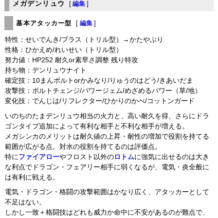
メガデンリュウ
[
編集
]
基本アタッカー型
[
編集
]
特性：せいでんき/プラス（トリル型）→かたやぶり
性格：ひかえめ/れいせい（トリル型）
努力値：HP252 耐久or素早さ調整 残り特攻
持ち物：デンリュウナイト
確定技：10まんボルトorかみなり/りゅうのはどう/きあいだま
攻撃技：ボルトチェンジ/パワージェム/めざめるパワー（草/地）
変化技：でんじは/リフレクター/ひかりのかべ/コットンガード
いのちのたまデンリュウ相当の火力と、高い耐久を得、さらにドラ
ゴンタイプ追加によって有利な相手と不利な相手が増える。
メガシンカのメリットは耐久値の上昇・耐性の増加で役割を持てる
範囲が広がる点。対水の役割を持てるのは評価点。
特に
ファイアロー
やフロスト以外の
ロトム
に強気に出せるのは大き
な利点でドラゴン・フェアリー相手に弱くなるが、電気・炎全般に
は有利に戦える。
電気・ドラゴン・格闘の攻撃範囲はかなり広く、アタッカーとして
不足はない。
しかし一致＋格闘技はどれも威力か命中に不安があるのが難点で、