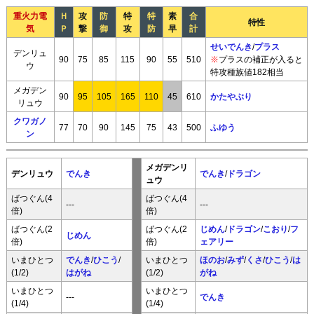
重火力電
Ｈ
攻
防
特
特
素
合
特性
気
Ｐ
撃
御
攻
防
早
計
せいでんき
/
プラス
デンリュ
90
75
85
115
90
55
510
※
プラスの補正が入ると
ウ
特攻種族値182相当
メガデン
90
95
105
165
110
45
610
かたやぶり
リュウ
クワガノ
77
70
90
145
75
43
500
ふゆう
ン
メガデンリ
デンリュウ
でんき
でんき
/
ドラゴン
ュウ
ばつぐん(4
ばつぐん(4
---
---
倍)
倍)
ばつぐん(2
ばつぐん(2
じめん
/
ドラゴン
/
こおり
/
フ
じめん
倍)
倍)
ェアリー
いまひとつ
でんき
/
ひこう
/
いまひとつ
ほのお
/
みず
/
くさ
/
ひこう
/
は
(1/2)
はがね
(1/2)
がね
いまひとつ
いまひとつ
---
でんき
(1/4)
(1/4)