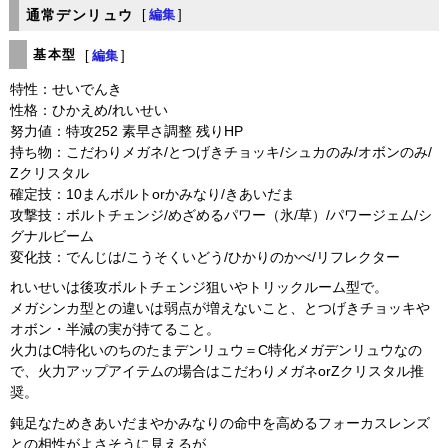
通常デンリュウ
[
編集
]
基本型
[
編集
]
特性：せいでんき
性格：ひかえめ/れいせい
努力値：特攻252 素早さ調整 残りHP
持ち物：こだわりメガネ/とつげきチョッキ/シュカのみ/オボンのみ/
Zクリスタル
確定技：10まんボルトorかみなり/きあいだま
攻撃技：ボルトチェンジ/めざめるパワー（氷/草）/パワージェム/シ
グナルビーム
変化技：でんじは/こうそくいどう/ひかりのかべ/リフレクター
れいせいは後攻ボルトチェンジ狙いやトリックルーム型で。
メガシンカ型との違いは弱点が増えないこと、とつげきチョッキや
オボン・半減の実が持てること。
火力はC特化いのちのたまデンリュウ＝C特化メガデンリュウなの
で、火力アップアイテムの場合はこだわりメガネorZクリスタル推
奨。
鈍足なためきあいだまやかみなりの命中を高めるフォーカスレンズ
との相性がよさそうに見えるが、