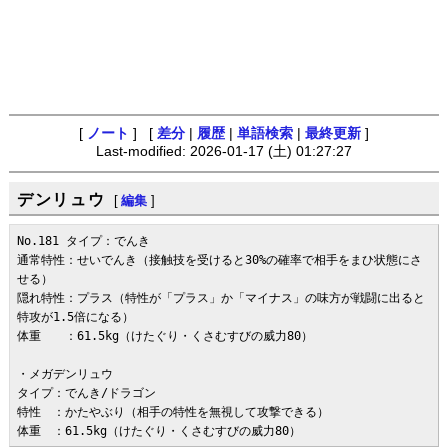
[
ノート
] [
差分
|
履歴
|
単語検索
|
最終更新
]
Last-modified: 2026-01-17 (土) 01:27:27
デンリュウ
[
編集
]
No.181 タイプ：でんき

通常特性：せいでんき（接触技を受けると30%の確率で相手をまひ状態にさ
せる）

隠れ特性：プラス（特性が「プラス」か「マイナス」の味方が戦闘に出ると
特攻が1.5倍になる）

体重　　：61.5kg（けたぐり・くさむすびの威力80）

・メガデンリュウ

タイプ：でんき/ドラゴン

特性　：かたやぶり（相手の特性を無視して攻撃できる）

体重　：61.5kg（けたぐり・くさむすびの威力80）