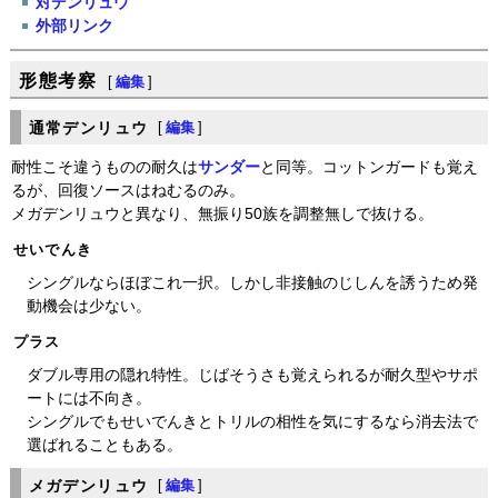
対デンリュウ
外部リンク
形態考察
[
編集
]
通常デンリュウ
[
編集
]
耐性こそ違うものの耐久は
サンダー
と同等。コットンガードも覚え
るが、回復ソースはねむるのみ。
メガデンリュウと異なり、無振り50族を調整無しで抜ける。
せいでんき
シングルならほぼこれ一択。しかし非接触のじしんを誘うため発
動機会は少ない。
プラス
ダブル専用の隠れ特性。じばそうさも覚えられるが耐久型やサポ
ートには不向き。
シングルでもせいでんきとトリルの相性を気にするなら消去法で
選ばれることもある。
メガデンリュウ
[
編集
]