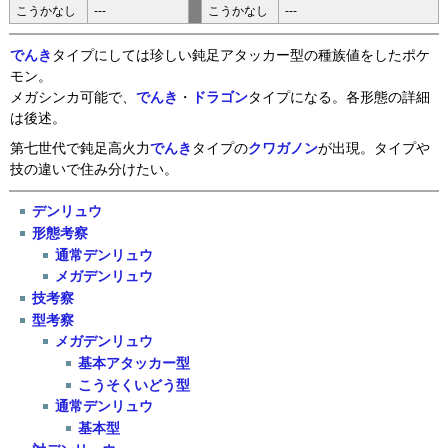
こうかなし
---
こうかなし
---
でんき
タイプにしては珍しい鈍足アタッカー型の種族値をしたポケ
モン。
メガシンカ可能で、
でんき
・
ドラゴン
タイプになる。各形態の詳細
は後述。
第七世代で鈍足高火力
でんき
タイプの
クワガノン
が出現。タイプや
技の違いで住み分けたい。
デンリュウ
形態考察
通常デンリュウ
メガデンリュウ
技考察
型考察
メガデンリュウ
基本アタッカー型
こうそくいどう型
通常デンリュウ
基本型