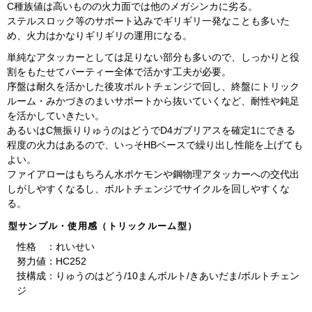
C種族値は高いものの火力面では他のメガシンカに劣る。
ステルスロック等のサポート込みでギリギリ一発なことも多いた
め、火力はかなりギリギリの運用になる。
単純なアタッカーとしては足りない部分も多いので、しっかりと役
割をもたせてパーティー全体で活かす工夫が必要。
序盤は耐久を活かした後攻ボルトチェンジで回し、終盤にトリック
ルーム・みかづきのまいサポートから抜いていくなど、耐性や鈍足
を活かしていきたい。
あるいはC無振りりゅうのはどうでD4ガブリアスを確定1にできる
程度の火力はあるので、いっそHBベースで繰り出し性能を上げても
よい。
ファイアローはもちろん水ポケモンや鋼物理アタッカーへの交代出
しがしやすくなるし、ボルトチェンジでサイクルを回しやすくな
る。
型サンプル・使用感（トリックルーム型）
性格 ：れいせい
努力値：HC252
技構成：りゅうのはどう/10まんボルト/きあいだま/ボルトチェン
ジ