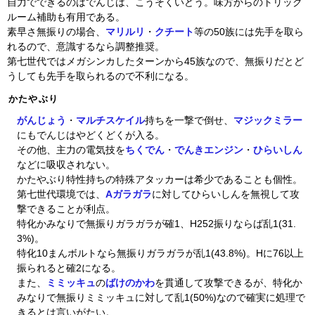
自力でできるのはでんじは、こうそくいどう。味方からのトリック
ルーム補助も有用である。
素早さ無振りの場合、
マリルリ
・
クチート
等の50族には先手を取ら
れるので、意識するなら調整推奨。
第七世代ではメガシンカしたターンから45族なので、無振りだとど
うしても先手を取られるので不利になる。
かたやぶり
がんじょう
・
マルチスケイル
持ちを一撃で倒せ、
マジックミラー
にもでんじはやどくどくが入る。
その他、主力の電気技を
ちくでん
・
でんきエンジン
・
ひらいしん
などに吸収されない。
かたやぶり特性持ちの特殊アタッカーは希少であることも個性。
第七世代環境では、
Aガラガラ
に対してひらいしんを無視して攻
撃できることが利点。
特化かみなりで無振りガラガラが確1、H252振りならば乱1(31.
3%)。
特化10まんボルトなら無振りガラガラが乱1(43.8%)。Hに76以上
振られると確2になる。
また、
ミミッキュ
の
ばけのかわ
を貫通して攻撃できるが、特化か
みなりで無振りミミッキュに対して乱1(50%)なので確実に処理で
きるとは言いがたい。