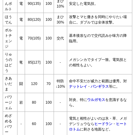
まひ
んボ
電
90(135)
100
安定した電気技。
10%
ルト
ほう
まひ
攻撃とマヒ撒きを同時にやりたい場
電
80(120)
100
でん
30%
合に。ダブルでは全体攻撃。
ボル
トチ
基本後攻なので交代読みか味方の降
電
70(105)
100
交代
ェン
臨用。
ジ
りゅ
うの
メガシンカでタイプ一致。電気技と
竜
85[127]
100
-
はど
の相性もよい。
う
きあ
特防
命中不安だが威力と範囲は優秀。対
いだ
闘
120
70
↓10%
ナットレイ
・
バンギラス
等に。
ま
パワ
対炎、特に
ウルガモス
を意識するな
ージ
岩
80
100
-
ら。
ェム
めざ
電気と相性がよいのは氷・草、メガ
める
-
60
100
-
デンリュウなら
ヒードラン
・
ヒート
パワ
ロトム
に刺さる地面など。
ー