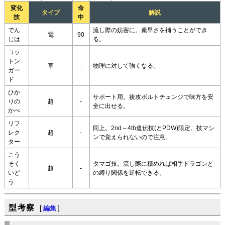
変化
命
タイプ
解説
技
中
でん
流し際の妨害に。素早さを補うことができ
電
90
じは
る。
コッ
トン
草
-
物理に対して強くなる。
ガー
ド
ひか
サポート用。後攻ボルトチェンジで味方を安
りの
超
-
全に出せる。
かべ
リフ
同上。2nd～4th遺伝技(とPDW)限定。技マシ
レク
超
-
ンで覚えられないので注意。
ター
こう
そく
タマゴ技。流し際に積めれば相手ドラゴンと
超
-
いど
の縛り関係を逆転できる。
う
型考察
[
編集
]