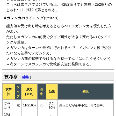
こちらは素早さで負けている上、H252振りでも無補正252振りの
じゃれつくで確2で落とされる。
メガシンカのタイミングについて
能力値や受け出し時を考えるとなるべくメガシンカを優先した方
がよい。
ただしメガシンカの前後でタイプ耐性が大きく変わるのでタイミ
ングが重要。
メガシンカはターンの最初に行われるので、メガシンカ後で受け
たいなら初手でメガシンカ、
メガシンカ前の状態で受けるなら初手でんじはorこうそくいどう
→次ターンでメガシンカで比較的安全に発動できる。
技考察
[
編集
]
タ
攻撃
威力
命
イ
効果
解説
技
[メガ]
中
プ
かみ
まひ
電
110(165)
70
高火力だが命中不安。雨で必中。
なり
30%
10ま