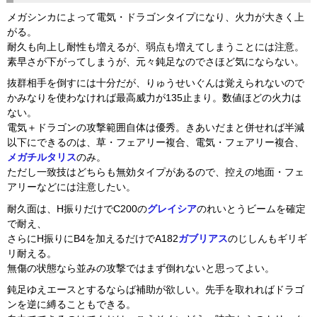
メガシンカによって電気・ドラゴンタイプになり、火力が大きく上
がる。
耐久も向上し耐性も増えるが、弱点も増えてしまうことには注意。
素早さが下がってしまうが、元々鈍足なのでさほど気にならない。
抜群相手を倒すには十分だが、りゅうせいぐんは覚えられないので
かみなりを使わなければ最高威力が135止まり。数値ほどの火力は
ない。
電気＋ドラゴンの攻撃範囲自体は優秀。きあいだまと併せれば半減
以下にできるのは、草・フェアリー複合、電気・フェアリー複合、
メガチルタリス
のみ。
ただし一致技はどちらも無効タイプがあるので、控えの地面・フェ
アリーなどには注意したい。
耐久面は、H振りだけでC200の
グレイシア
のれいとうビームを確定
で耐え、
さらにH振りにB4を加えるだけでA182
ガブリアス
のじしんもギリギ
リ耐える。
無傷の状態なら並みの攻撃ではまず倒れないと思ってよい。
鈍足ゆえエースとするならば補助が欲しい。先手を取れればドラゴ
ンを逆に縛ることもできる。