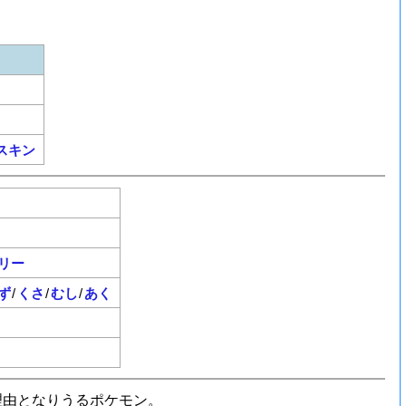
スキン
リー
ず
/
くさ
/
むし
/
あく
理由となりうるポケモン。