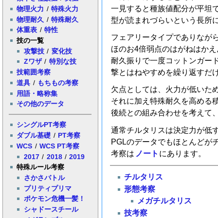
一見すると種族値配分が平坦
物理火力
/
特殊火力
物理耐久
/
特殊耐久
型が読まれづらいという長所
体重表
/
特性
フェアリータイプでありなが
技の一覧
ほのお4倍弱点のはがねはかえ
攻撃技
/
変化技
耐久振りで一度コットンガー
Zワザ
/
特別な技
技範囲考察
撃とはねやすめを繰り返すだ
道具
/
もちもの考察
欠点としては、火力が低いた
用語・略称集
それに加え特殊耐久を高める
その他のデータ
後続との組み合わせを考えて
シングルPT考察
通常チルタリスは決定力が低
ダブル基礎
/
PT考察
PGLのデータでもほとんどが
WCS
/
WCS PT考察
考察は
ノート
にあります。
2017
/
2018
/
2019
特殊ルール考察
チルタリス
さかさバトル
プリティプリマ
形態考察
ポケモン危機一髪！
メガチルタリス
シャドースチール
技考察