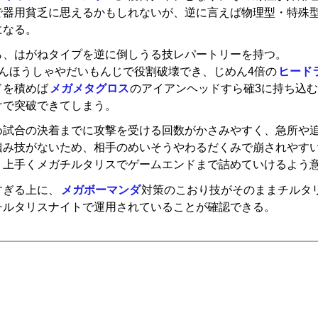
で器用貧乏に思えるかもしれないが、逆に言えば物理型・特殊
になる。
ら、はがねタイプを逆に倒しうる技レパートリーを持つ。
んほうしゃやだいもんじで役割破壊でき、じめん4倍の
ヒード
ドを積めば
メガメタグロス
のアイアンヘッドすら確3に持ち込
けで突破できてしまう。
め試合の決着までに攻撃を受ける回数がかさみやすく、急所や
積み技がないため、相手のめいそうやわるだくみで崩されやす
、上手くメガチルタリスでゲームエンドまで詰めていけるよう
すぎる上に、
メガボーマンダ
対策のこおり技がそのままチルタ
チルタリスナイトで運用されていることが確認できる。