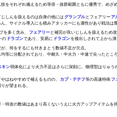
ん技をそれぞれ備えるため等倍・抜群範囲ともに優秀で、めざ
てじしんを扱えるのは自身の他には
グランブル
とフェアリー
ア
ろん、サイクル導入にも積みアタッカーにも適性があり戦法は
プを多く含み、
フェアリー
と補完が良いじしんを扱えるため
一の
ドラゴン
であり、安易に
ドラゴン
を後出しされて上から潰
だが、何をするにも付きまとう数値不足が欠点。
も均等に分配されており、中耐久・中火力・中速で尖ったとこ
スキン
弱体化により火力不足はさらに深刻に。物理型はりゅう
ドやはねやすめで補えるものの、
カプ・テテフ
等の高速特殊
フ
回りが望まれる。
撃・特攻の数値はあまり高くないうえに火力アップアイテムを