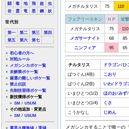
闘
毒
地
飛
超
虫
メガチルタリス
75
110
岩
霊
竜
悪
鋼
妖
フェアリースキン
ＨＰ
攻
世代別
メガチルタリス
75
110
第一
第二
第三
第四
メガサーナイト
68
85
第五
第六
第七
ニンフィア
95
65
初心者の方へ
対戦ルール
チルタリス
ドラゴン
/
ひ
メガシンカポケ一覧
未解禁ポケ一覧
ばつぐん(4倍)
こおり
厳選の難しいポケ一覧
ばつぐん(2倍)
いわ
/
ドラゴ
禁止伝説
先制技習得ポケ一覧
いまひとつ(1/2)
ほのお
/
みず
/
新技獲得ポケ一覧
いまひとつ(1/4)
くさ
SM
/
USUM
その他追加・変更点
こうかなし
じめん
SM
/
USUM
メガシンカすることで唯一の
素早さ種族値
/
実値