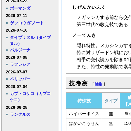
2026-07-23
しぜんかいふく
ボーマンダ
2026-07-11
メガシンカする前なら交
ゲッコウガ/ノート
第三世代の教え技である
2026-07-10
ノーてんき
タイプ：ヌル（タイプ
ヌル）
隠れ特性。メガシンカす
バルジーナ
特に対リザードン戦にお
2026-07-08
相手の交代読みを除きX
ラフレシア
また、特性の発動順で素
2026-07-07
ペリッパー
技考察
[
編集
]
2026-07-04
カプ・コケコ（カプコ
ケコ）
特殊技
タイプ
[
2026-06-28
ハイパーボイス
無
90
ランクルス
はかいこうせん
無
150