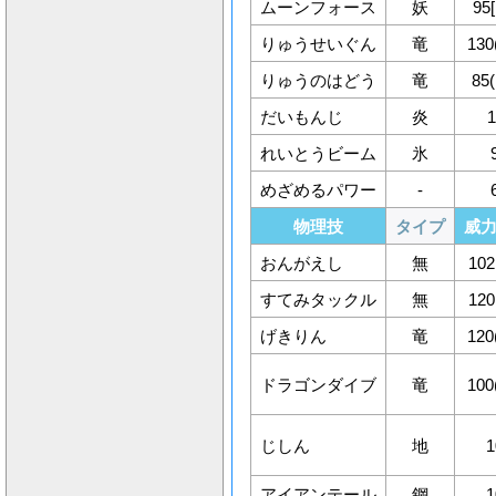
ムーンフォース
妖
95
りゅうせいぐん
竜
130
りゅうのはどう
竜
85(
だいもんじ
炎
1
れいとうビーム
氷
めざめるパワー
-
物理技
タイプ
威力[
おんがえし
無
102
すてみタックル
無
120
げきりん
竜
120
ドラゴンダイブ
竜
100
じしん
地
1
アイアンテール
鋼
1