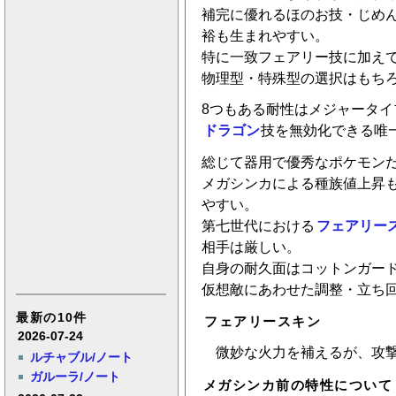
補完に優れるほのお技・じめ
裕も生まれやすい。
特に一致フェアリー技に加え
物理型・特殊型の選択はもち
8つもある耐性はメジャータイ
ドラゴン
技を無効化できる唯
総じて器用で優秀なポケモン
メガシンカによる種族値上昇
やすい。
第七世代における
フェアリー
相手は厳しい。
自身の耐久面はコットンガー
仮想敵にあわせた調整・立ち
最新の10件
フェアリースキン
2026-07-24
微妙な火力を補えるが、攻
ルチャブル/ノート
ガルーラ/ノート
メガシンカ前の特性について