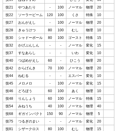
技21
やつあたり
-
100
ノーマル
物理
20
技22
ソーラービーム
120
100
くさ
特殊
10
技27
おんがえし
-
100
ノーマル
物理
20
技28
きゅうけつ
80
100
むし
物理
10
技30
シャドーボール
80
100
ゴースト
特殊
15
技32
かげぶんしん
-
-
ノーマル
変化
15
技37
すなあらし
-
-
いわ
変化
10
技40
つばめがえし
60
-
ひこう
物理
20
技42
からげんき
70
100
ノーマル
物理
20
技44
ねむる
-
-
エスパー
変化
10
技45
メロメロ
-
100
ノーマル
変化
15
技46
どろぼう
60
100
あく
物理
10
技48
りんしょう
60
100
ノーマル
特殊
15
技54
みねうち
40
100
ノーマル
物理
40
技68
ギガインパクト
150
90
ノーマル
物理
5
技75
つるぎのまい
-
-
ノーマル
変化
20
技81
シザークロス
80
100
むし
物理
15