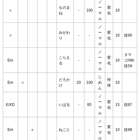
ノ
ものま
ー
変
○
-
100
10
ね
マ
化
ル
ノ
みがわ
ー
変
○
-
-
10
技90
り
マ
化
ル
ノ
タマ
こらえ
ー
変
Em
-
-
10
ゴ/4th:
る
マ
化
技58
ル
じ
どろか
特
Em
○
20
100
め
10
け
殊
ん
ノ
ー
変
E/XD
いばる
-
85
15
技87
マ
化
ル
ノ
ー
変
Em
○
ねごと
-
-
10
技88
マ
化
ル