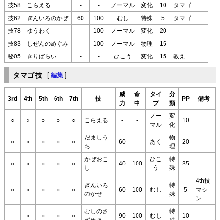
技58
こらえる
-
-
ノーマル
変化
10
タマゴ
技62
ぎんいろのかぜ
60
100
むし
特殊
5
タマゴ
技78
ゆうわく
-
100
ノーマル
変化
20
技83
しぜんのめぐみ
-
100
ノーマル
物理
15
秘05
きりばらい
-
-
ひこう
変化
15
教え
タマゴ技
[
編集
]
威
命
タイ
分
3rd
4th
5th
6th
7th
技
PP
備考
力
中
プ
類
ノー
変
○
○
○
○
○
こらえる
-
-
10
マル
化
だましう
物
○
○
○
○
○
60
-
あく
20
ち
理
かぜおこ
ひこ
特
○
○
○
○
○
40
100
35
し
う
殊
4th技
ぎんいろ
特
○
○
○
○
○
60
100
むし
5
マシ
のかぜ
殊
ン
むしのさ
特
○
○
○
○
90
100
むし
10