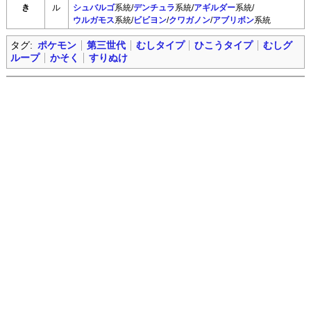
き
ル
シュバルゴ
系統/
デンチュラ
系統/
アギルダー
系統/
ウルガモス
系統/
ビビヨン
/
クワガノン
/
アブリボン
系統
タグ:
ポケモン
第三世代
むしタイプ
ひこうタイプ
むしグ
ループ
かそく
すりぬけ