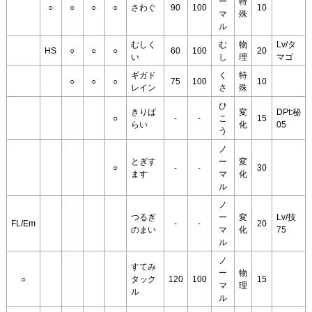
ー
特
○
○
○
○
さわぐ
90
100
10
マ
殊
ル
むしく
む
物
Lv/タ
HS
○
○
○
60
100
20
い
し
理
マゴ
ギガド
く
特
○
○
○
75
100
10
レイン
さ
殊
ひ
きりば
変
DPt:秘
○
-
-
こ
15
らい
化
05
う
ノ
とぎす
ー
変
○
-
-
30
ます
マ
化
ル
ノ
つるぎ
ー
変
Lv/技
FL/Em
-
-
20
のまい
マ
化
75
ル
ノ
すてみ
ー
物
○
タック
120
100
15
マ
理
ル
ル