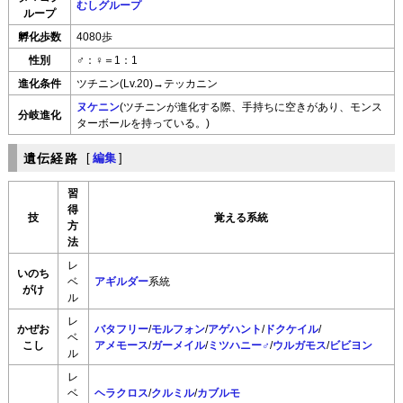
むしグループ
ループ
孵化歩数
4080歩
性別
♂：♀＝1：1
進化条件
ツチニン(Lv.20)→テッカニン
ヌケニン
(ツチニンが進化する際、手持ちに空きがあり、モンス
分岐進化
ターボールを持っている。)
遺伝経路
[
編集
]
習
得
技
覚える系統
方
法
レ
いのち
ベ
アギルダー
系統
がけ
ル
レ
かぜお
バタフリー
/
モルフォン
/
アゲハント
/
ドクケイル
/
ベ
こし
アメモース
/
ガーメイル
/
ミツハニー♂
/
ウルガモス
/
ビビヨン
ル
レ
ベ
ヘラクロス
/
クルミル
/
カブルモ