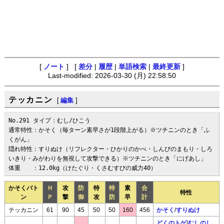
[
ノート
] [
差分
|
履歴
|
単語検索
|
最終更新
]
Last-modified: 2026-03-30 (月) 22:58:50
テッカニン
[
編集
]
No.291 タイプ：むし/ひこう

通常特性：かそく（毎ターン素早さが1段階上がる）※ツチニンのとき「ふ
くがん」

隠れ特性：すりぬけ（リフレクター・ひかりのかべ・しんぴのまもり・しろ
いきり・みがわりを無視して攻撃できる）※ツチニンのとき「にげあし」

体重　　：12.0kg（けたぐり・くさむすびの威力40）
かそくバト
Ｈ
攻
防
特
特
素
合
特性
ン
Ｐ
撃
御
攻
防
早
計
テッカニン
61
90
45
50
50
160
456
かそく
/
すりぬけ
どくのトゲ
/
むしのし