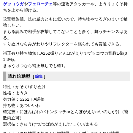
ゲッコウガ
や
フェローチェ
等の速攻アタッカーや、ようりょくそ持
ちを上から叩ける。
攻撃種族値、技の威力ともに低いので、持ち物やつるぎのまいで補
強したい。
まもる読みで相手が攻撃してこないことも多く、舞うチャンスはあ
る。
すりぬけならみがわりやリフレクターを張られても貫通できる。
補正有り持ち物無しA252振りとんぼがえりでゲッコウガ乱数1発(8
1.3%)。
きゅうけつなら補正無しでも確1。
晴れ始動型
[
編集
]
特性：かそく/すりぬけ
性格：ようき
努力値：S252 HA調整
持ち物：あついいわ
確定技：にほんばれ/バトンタッチorとんぼがえりorいのちがけ（複
数両立可）
選択技：きゅうけつ/つばめがえし/むしくい/まもる