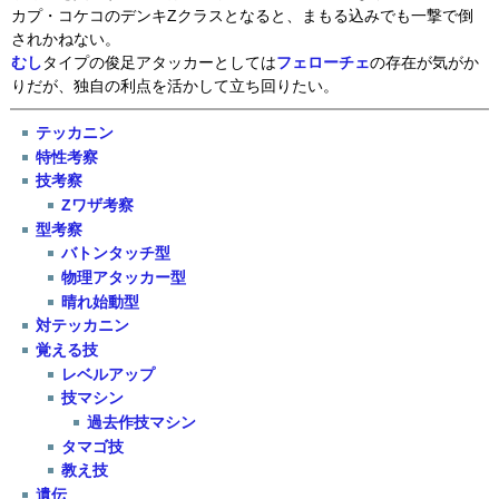
カプ・コケコのデンキZクラスとなると、まもる込みでも一撃で倒
されかねない。
むし
タイプの俊足アタッカーとしては
フェローチェ
の存在が気がか
りだが、独自の利点を活かして立ち回りたい。
テッカニン
特性考察
技考察
Zワザ考察
型考察
バトンタッチ型
物理アタッカー型
晴れ始動型
対テッカニン
覚える技
レベルアップ
技マシン
過去作技マシン
タマゴ技
教え技
遺伝