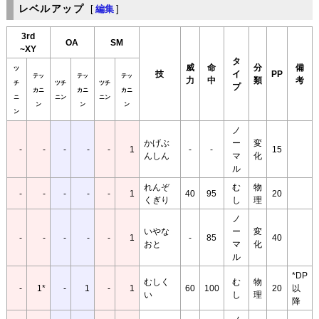
レベルアップ
[
編集
]
3rd
OA
SM
~XY
タ
威
命
分
備
ツ
技
イ
PP
テッ
テッ
テッ
力
中
類
考
チ
ツチ
ツチ
プ
カニ
カニ
カニ
ニ
ニン
ニン
ン
ン
ン
ン
ノ
かげぶ
ー
変
-
-
-
-
-
1
-
-
15
んしん
マ
化
ル
れんぞ
む
物
-
-
-
-
-
1
40
95
20
くぎり
し
理
ノ
いやな
ー
変
-
-
-
-
-
1
-
85
40
おと
マ
化
ル
*DP
むしく
む
物
-
1*
-
1
-
1
60
100
20
以
い
し
理
降