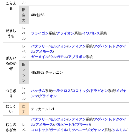
ル
こらえ
る
旧
自
4th:技58
力
レ
だまし
ベ
フライゴン
系統/
グライオン
系統/
イワパレス
系統
うち
ル
レ
バタフリー
/
モルフォン
/
レディアン
系統/
アゲハント
/
ドクケイ
ベ
ル
/
アメモース
/
ル
ガーメイル
/
ウルガモス
/
アブリボン
系統
ぎんい
ろのか
旧
ぜ
マ
4th:技62 テッカニン
シ
ン
レ
つじぎ
ハッサム
系統/
ヘラクロス
/
コロトック
/
ドラピオン
系統/
メガヤ
ベ
り
ンマ
/
グライオン
ル
むしく
自
テッカニンLv1
い
力
バタフリー
/
モルフォン
/
レディアン
系統/
アゲハント
/
ドクケイ
むしの
レ
ル
/
アメモース
/
バルビート
/
ビブラーバ
/
さざめ
ベ
コロトック
/
ガーメイル
/
ミツハニー
/
メガヤンマ
系統/
クルミル
/