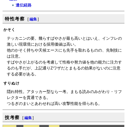
遺伝経路
特性考察
[
編集
]
かそく
テッカニンの要。幾らすばやさが最も高いとはいえ、インフレの
激しい現環境における採用価値は高い。
他のかそく持ちや天候エースにも先手を取れるものの、先制技に
は注意。
すばやさが上がるのを考慮して性格や努力値を他の能力に注力す
るのも手だが、上記通りZワザだとまもるの効果がないのに注意
する必要がある。
すりぬけ
隠れ特性。アタッカー型なら一考。まもる読みのみがわり・リフ
レクターを貫通できる。
つるぎのまいとあわせれば高い攻撃性能を得られる。
技考察
[
編集
]