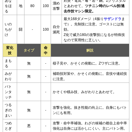
あな
対炎・電気・毒・岩・鋼。Zクリスタル
溜め
をほ
地
80
100
とあわせて。
ツチニン時のレベル技/過
攻撃
る
去作技マシン限定。
最大168ダメージ（4振り
サザンドラ
ま
いの
で）。先制技に注意。ゴーストには無
自分
ちが
闘
-
100
効。
瀕死
け
Z化で威力180の攻撃技になるが特殊技
なので実用性に乏しい。
変化
命
タイプ
解説
技
中
まも
無
-
様子見や、かそくの発動に。Zワザに注意。
る
みが
補助技対策や、かそくの発動に。音技や連続技
無
-
わり
に注意。
バト
ンタ
無
-
かそくや積み技、みがわりとあわせて。
ッチ
つる
攻撃を強化。抜き性能の向上に。自身にもバト
ぎの
無
-
ンにも有用。
まい
つめ
攻撃・命中率補強。わざの候補の都合上命中率
悪
-
とぎ
強化は自身には活かしにくい。主にバトン用。