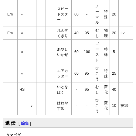
ノ
スピー
ー
特
Em
○
ドスタ
60
-
20
マ
殊
ー
ル
れんぞ
む
物
Em
○
40
95
20
Lv
くぎり
し
理
ゴ
あやし
ー
特
○
60
100
5
いかぜ
ス
殊
ト
ひ
エアカ
特
○
60
95
こ
25
ッター
殊
う
いとを
む
変
HS
-
95
40
はく
し
化
ひ
はねや
変
○
-
-
こ
10
技19
すめ
化
う
遺伝
[
編集
]
タマゴグ