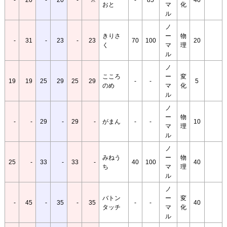
-
20
-
20
-
※
-
85
40
おと
マ
化
ル
ノ
きりさ
ー
物
-
31
-
23
-
23
70
100
20
く
マ
理
ル
ノ
こころ
ー
変
19
19
25
29
25
29
-
-
5
のめ
マ
化
ル
ノ
ー
物
-
-
29
-
29
-
がまん
-
-
10
マ
理
ル
ノ
みねう
ー
物
25
-
33
-
33
-
40
100
40
ち
マ
理
ル
ノ
バトン
ー
変
-
45
-
35
-
35
-
-
40
タッチ
マ
化
ル