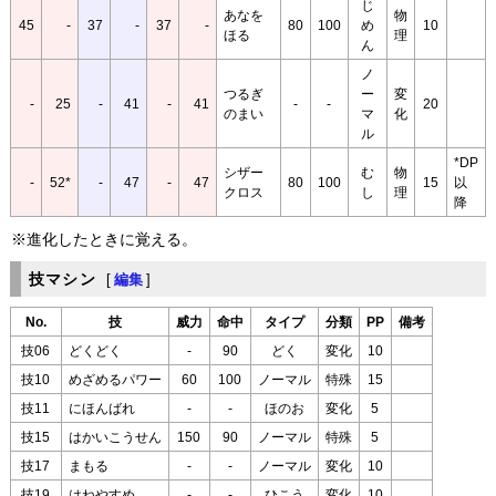
じ
あなを
物
45
-
37
-
37
-
80
100
め
10
ほる
理
ん
ノ
つるぎ
ー
変
-
25
-
41
-
41
-
-
20
のまい
マ
化
ル
*DP
シザー
む
物
-
52*
-
47
-
47
80
100
15
以
クロス
し
理
降
※進化したときに覚える。
技マシン
[
編集
]
No.
技
威力
命中
タイプ
分類
PP
備考
技06
どくどく
-
90
どく
変化
10
技10
めざめるパワー
60
100
ノーマル
特殊
15
技11
にほんばれ
-
-
ほのお
変化
5
技15
はかいこうせん
150
90
ノーマル
特殊
5
技17
まもる
-
-
ノーマル
変化
10
技19
はねやすめ
-
-
ひこう
変化
10