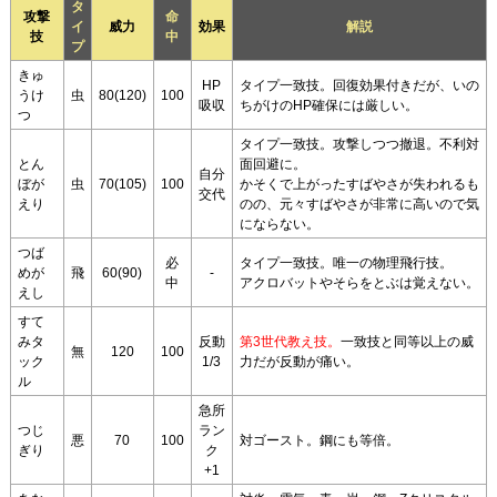
タ
攻撃
命
イ
威力
効果
解説
技
中
プ
きゅ
HP
タイプ一致技。回復効果付きだが、いの
うけ
虫
80(120)
100
吸収
ちがけのHP確保には厳しい。
つ
タイプ一致技。攻撃しつつ撤退。不利対
とん
面回避に。
自分
ぼが
虫
70(105)
100
かそくで上がったすばやさが失われるも
交代
えり
のの、元々すばやさが非常に高いので気
にならない。
つば
必
タイプ一致技。唯一の物理飛行技。
めが
飛
60(90)
-
中
アクロバットやそらをとぶは覚えない。
えし
すて
みタ
反動
第3世代教え技。
一致技と同等以上の威
無
120
100
ック
1/3
力だが反動が痛い。
ル
急所
つじ
ラン
悪
70
100
対ゴースト。鋼にも等倍。
ぎり
ク
+1