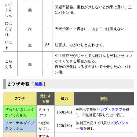
かげ
回避率補強。重ねがけしないと効果は薄い。主
ぶん
無
-
にバトン用。
しん
にほ
んば
炎
-
天候始動・上書きに。あまごいは覚えない。
れ
いば
無
85
妨害技。みがわりとあわせて。
る
相手依存だがじゃくてんほけんを発動させつつ
こら
かそくできる場合がある。
無
-
える
自身の強化はつるぎのまいで十分なため、バト
ン用。
Zワザ考察
[
編集
]
元にす
Zワザ
威力
解説
る技
ぜったいほしょく
きゅう
A特化で無振り
カプ・テテフ
を確
160(240)
かいてんざん
けつ
1。※無補正A振りだと中乱1。
ファイナルダイブ
つばめ
無補正A振りでH振り
メガバシャ
120(180)
クラッシュ
がえし
ーモ
を確1。
すてみ