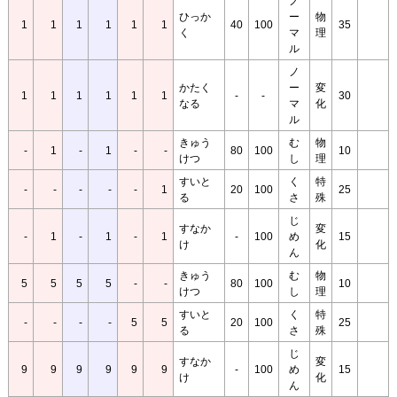
ノ
ひっか
ー
物
1
1
1
1
1
1
40
100
35
く
マ
理
ル
ノ
かたく
ー
変
1
1
1
1
1
1
-
-
30
なる
マ
化
ル
きゅう
む
物
-
1
-
1
-
-
80
100
10
けつ
し
理
すいと
く
特
-
-
-
-
-
1
20
100
25
る
さ
殊
じ
すなか
変
-
1
-
1
-
1
-
100
め
15
け
化
ん
きゅう
む
物
5
5
5
5
-
-
80
100
10
けつ
し
理
すいと
く
特
-
-
-
-
5
5
20
100
25
る
さ
殊
じ
すなか
変
9
9
9
9
9
9
-
100
め
15
け
化
ん