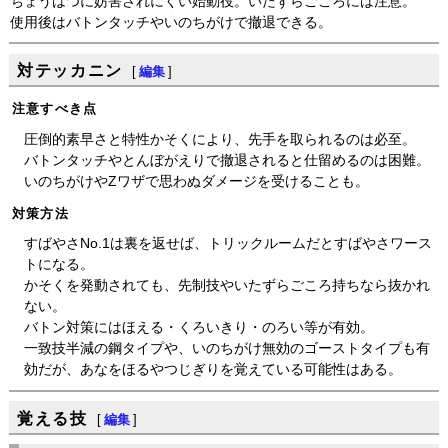
ちょうはつに妨害されにくい始動役。いたずらごころには注意。
使用後はバトンタッチやいのちがけで撤退できる。
対テッカニン
[
編集
]
注意すべき点
圧倒的素早さと特性かそくにより、先手を取られるのは必至。
バトンタッチやとんぼがえりで撤退されると仕留めるのは困難。
いのちがけやZワザで思わぬダメージを受けることも。
対策方法
すばやさNo.1は裏を返せば、トリックルームだとすばやさワース
トになる。
かそくを発動されても、先制技やいたずらごころ持ちなら抜かれ
ない。
バトン対策にはほえる・くろいきり・のろい等が有効。
一致技半減の鋼タイプや、いのちがけ無効のゴーストタイプも有
効だが、あなをほるやつじぎりを覚えている可能性はある。
覚える技
[
編集
]