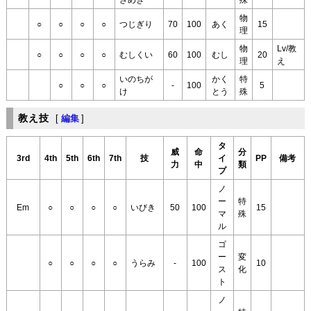
ざめき
殊
物
○
○
○
○
つじぎり
70
100
あく
15
理
物
Lv/教
○
○
○
○
むしくい
60
100
むし
20
理
え
いのちが
かく
特
○
○
○
-
100
5
け
とう
殊
教え技
[
編集
]
タ
威
命
分
3rd
4th
5th
6th
7th
技
イ
PP
備考
力
中
類
プ
ノ
ー
特
Em
○
○
○
○
いびき
50
100
15
マ
殊
ル
ゴ
ー
変
○
○
○
○
うらみ
-
100
10
ス
化
ト
ノ