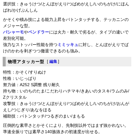
選択技：きゅうけつ/とんぼがえり/つばめがえし/いのちがけ/にほん
ばれ/かげぶんしん
かそくや積み技による能力上昇をバトンタッチする、テッカニンの
メジャーな型。
バシャーモ
や
ペンドラー
には火力・耐久で劣るが、タイプの違いで
差別化可能。
強力なストッパー性能を持つ
ミミッキュ
に対し、とんぼがえりでば
けのかわを剥ぎつつ撤退できるのも強み。
物理アタッカー型
[
編集
]
特性：かそく/すりぬけ
性格：いじっぱり
努力値：A252 S調整 残り耐久
持ち物：いのちのたま/こだわりハチマキ/きあいのタスキ/ラムのみ/
Zクリスタル
攻撃技：きゅうけつ/とんぼがえり/つばめがえし/いのちがけ/おんが
えし/つじぎり/あなをほる
補助技：バトンタッチ/つるぎのまい/まもる
圧倒的な素早さとかそくにより、先制技以外ではまず抜かれない。
準速全振りでは素早さ140族抜きの初速度が出せる。