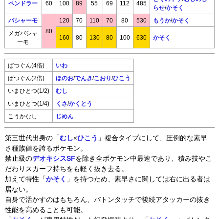
ペンドラー
60
100
89
55
69
112
485
らせ
/
かそく
バシャーモ
120
70
110
70
80
530
もうか
/
かそく
80
メガバシャ
160
80
130
80
100
630
かそく
ーモ
ばつぐん(4倍)
いわ
ばつぐん(2倍)
ほのお
/
でんき
/
こおり
/
ひこう
いまひとつ(1/2)
むし
いまひとつ(1/4)
くさ
/
かくとう
こうかなし
じめん
第三世代出身の「
むし
×
ひこう
」複合タイプにして、圧倒的な素早
さ種族値を誇るポケモン。
禁止級の
デオキシスSF
を除き全ポケモン中最速であり、積み技やこ
だわりスカーフ持ちをも軽く抜き去る。
加えて特性「
かそく
」を持つため、素早さに関しては右に出る者は
居ない。
自身で活かすのはもちろん、バトンタッチで後続アタッカーの抜き
性能を高めることも可能。