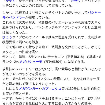
「
かそく
」が専用特性だった初登場時より、「
かそく
」＋バトンタ
ッチはテッカニンの代名詞として定着している。
しかし、現在ではより強力なかそくバトンの使い手として
バシャー
モ
や
ペンドラー
が登場している。
これらとは火力や耐久、積み技のバリエーションや汎用性で大きく
差をつけられており、バトンタッチをアイデンティティとした運用
は厳しくなった。
ひこう
タイプなのでフィールド効果の恩恵を受けられず、先制技や
状態異常に弱いのも難点。
一方で他のかそく持ちより速く一致弱点を突けることから、かそく
メタとしての性能は高い。
例として、準速・Sランク+1のテッカニン（実数値318）で準速・S
ランク+2の
メガバシャーモ
（実数値304）に先制できる。
攻撃技のレパートリーは少ないが、高い素早さと相性が良いとんぼ
がえりやいのちがけを覚える。
また、第七世代ではZクリスタルの登場により、あなをほるを一度
だけ溜め無しで撃てるようになった。
これにより
メガゲンガー
や
カプ・コケコ
等の130族にも先手で弱点
を突いて落とせる。
一方で、かそくですばやさを上げるテッカニンにとって、Zワザが
まもるを貫通する仕様は耐久が非常に低いのでかなりの痛手。