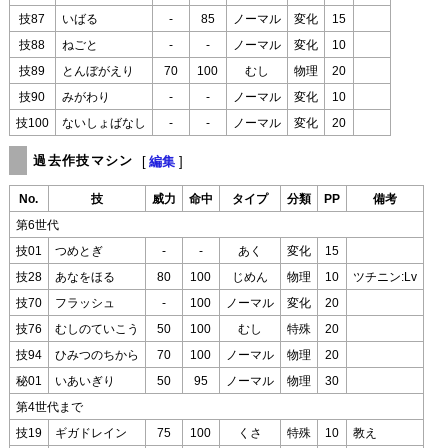
技87
いばる
-
85
ノーマル
変化
15
技88
ねごと
-
-
ノーマル
変化
10
技89
とんぼがえり
70
100
むし
物理
20
技90
みがわり
-
-
ノーマル
変化
10
技100
ないしょばなし
-
-
ノーマル
変化
20
過去作技マシン
[
編集
]
No.
技
威力
命中
タイプ
分類
PP
備考
第6世代
技01
つめとぎ
-
-
あく
変化
15
技28
あなをほる
80
100
じめん
物理
10
ツチニン:Lv
技70
フラッシュ
-
100
ノーマル
変化
20
技76
むしのていこう
50
100
むし
特殊
20
技94
ひみつのちから
70
100
ノーマル
物理
20
秘01
いあいぎり
50
95
ノーマル
物理
30
第4世代まで
技19
ギガドレイン
75
100
くさ
特殊
10
教え