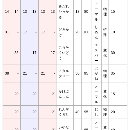
ノ
みだれ
ー
物
14
14
13
13
13
13
ひっか
18
80
15
マ
理
き
ル
じ
どろか
特
31
-
17
-
17
-
20
100
め
10
け
殊
ん
エ
こうそ
ス
変
-
38
-
17
-
17
くいど
-
-
30
パ
化
う
ー
は
メタル
物
38
-
21
-
21
-
50
95
が
35
クロー
理
ね
ノ
かげぶ
ー
変
-
20
-
20
-
※
-
-
15
んしん
マ
化
ル
れんぞ
む
物
-
20
-
20
-
※
40
95
20
くぎり
し
理
ノ
いやな
ー
変