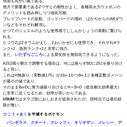
増加も向かい風である。
他方で新要素であるZワザとの相性がよく、各種高火力ウェポンの
デメリットを踏み倒しつつ強化可能。
ブレイブバードの反動、ゴッドバードの溜め、ばかぢからのABダウ
ンなどをそれぞれ解消し、
かつてのジュエルのような使用感でじしんかじょうの発動に繋げら
れる。
ヒコウZはZオウムがえし、Zおいかぜにも使用でき、それぞれAラ
ンク+2、急所ランク+2と非常に強力。
また、
いたずらごころ
による変化技を無効化できるようになった。
A252残り耐久で調整する場合は、Hには振らずBDに252を振り分け
ると良い。
これはH無振り（実数値175）が16n-1かつ8n-1と各種定数ダメージ
が最小の値であり、
そのままBorDに努力値振り分けるとH＝B+D（総合耐久効率最大）
に非常に近くなるため、効率が良いからである。
USUM
ではタマゴ技におしおきが追加されたが、現時点では遺伝経
路が無い。
ひこう
＋
あく
を半減するポケモン
バンギラス
、
クチート
、
クレッフィ
、
キリキザン
、
メレシー
、
デ