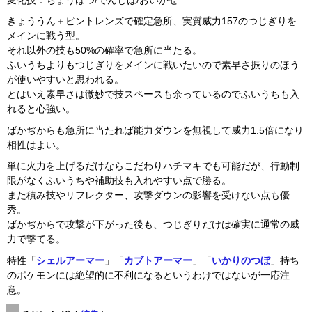
変化技：ちょうはつ/でんじは/おいかぜ
きょううん＋ピントレンズで確定急所、実質威力157のつじぎりを
メインに戦う型。
それ以外の技も50%の確率で急所に当たる。
ふいうちよりもつじぎりをメインに戦いたいので素早さ振りのほう
が使いやすいと思われる。
とはいえ素早さは微妙で技スペースも余っているのでふいうちも入
れると心強い。
ばかぢからも急所に当たれば能力ダウンを無視して威力1.5倍になり
相性はよい。
単に火力を上げるだけならこだわりハチマキでも可能だが、行動制
限がなくふいうちや補助技も入れやすい点で勝る。
また積み技やリフレクター、攻撃ダウンの影響を受けない点も優
秀。
ばかぢからで攻撃が下がった後も、つじぎりだけは確実に通常の威
力で撃てる。
特性「
シェルアーマー
」「
カブトアーマー
」「
いかりのつぼ
」持ち
のポケモンには絶望的に不利になるというわけではないが一応注
意。