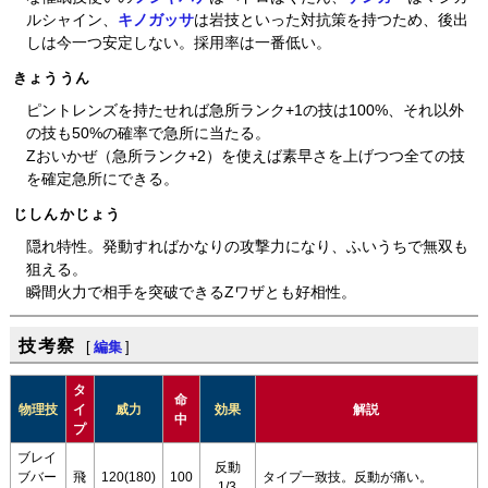
ルシャイン、
キノガッサ
は岩技といった対抗策を持つため、後出
しは今一つ安定しない。採用率は一番低い。
きょううん
ピントレンズを持たせれば急所ランク+1の技は100%、それ以外
の技も50%の確率で急所に当たる。
Zおいかぜ（急所ランク+2）を使えば素早さを上げつつ全ての技
を確定急所にできる。
じしんかじょう
隠れ特性。発動すればかなりの攻撃力になり、ふいうちで無双も
狙える。
瞬間火力で相手を突破できるZワザとも好相性。
技考察
[
編集
]
タ
命
物理技
イ
威力
効果
解説
中
プ
ブレイ
反動
ブバー
飛
120(180)
100
タイプ一致技。反動が痛い。
1/3