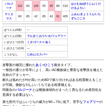
バルジ
はとむね
/
ぼうじん
/
くだ
110
65
105
55
95
80
510
ーナ
けるよろい
ヤミカ
ふみん
/
きょううん
/
いた
60
85
42
85
42
91
405
ラス
ずらごころ
ばつぐん(4倍)
---
ばつぐん(2倍)
でんき
/
こおり
/
いわ
/
フェアリー
いまひとつ(1/2)
くさ
/
ゴースト
/
あく
いまひとつ(1/4)
---
こうかなし
じめん
/
エスパー
攻撃面の補完に優れた
あく
×
ひこう
複合タイプ。
一致技の通りが非常によく、高いAC種族値と豊富な攻撃技を備えた
生粋のアタッカー。
耐久は低めだがHが高いためBDで振り分ければある程度耐えること
が可能。微妙なSもふいうちである程度補える。
同複合の
バルジーナ
とは種族値傾向がまったく異なるため差別化を
意識する必要はない。
第七世代ではふいうちの威力が80→70に低下。苦手な
フェアリー
の