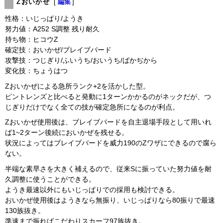
Zおいかぜ
[
編集
]
性格：いじっぱり/ようき
努力値：A252 S調整 残り耐久
持ち物：ヒコウZ
確定技：おいかぜ/ブレイブバード
攻撃技：つじぎり/ふいうち/おいうち/ばかぢから
変化技：ちょうはつ
Zおいかぜによる急所ランク+2を活かした型。
ピントレンズと比べると発動に1ターンかかるのがネックだが、つ
じぎりだけでなく全ての技が確定急所になるのが利点。
Zおいかぜ使用後は、ブレイブバードを自主退場手段として用いれ
ば1~2ターン後続においかぜを残せる。
状況によってはブレイブバードを威力190のZワザにできるので腐ら
ない。
半端な素早さを大きく補えるので、従来Sに振っていた努力値を耐
久調整に使うことができる。
ようき最速以外にもいじっぱりでの採用も検討できる。
おいかぜ使用後はようきなら無振り、いじっぱりなら80振りで最速
130族抜き。
準速まで振ればこだわりスカーフ97族抜き。