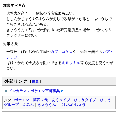
注意すべき点
攻撃力が高く、一致技の等倍範囲も広い。
じしんかじょうやZオウムがえしで攻撃が上がると、ふいうちで
全抜きされる恐れがある。
きょううん＋Zおいかぜを用いた確定急所型の場合、いかくやリ
フレクターに強い。
対策方法
一致技＋ばかぢから半減の
カプ・コケコ
や、先制技無効の
カプ・
テテフ
、
ばけのかわで全抜きを阻止できる
ミミッキュ
等で弱点を突くのが
良い。
外部リンク
[
編集
]
ドンカラス - ポケモン百科事典
タグ:
ポケモン
第四世代
あくタイプ
ひこうタイプ
ひこう
グループ
ふみん
きょううん
じしんかじょう