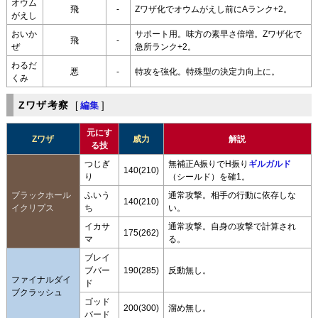
オウム
飛
-
Zワザ化でオウムがえし前にAランク+2。
がえし
おいか
サポート用。味方の素早さ倍増。Zワザ化で
飛
-
ぜ
急所ランク+2。
わるだ
悪
-
特攻を強化。特殊型の決定力向上に。
くみ
Zワザ考察
[
編集
]
元にす
Zワザ
威力
解説
る技
つじぎ
無補正A振りでH振り
ギルガルド
140(210)
り
（シールド）を確1。
ブラックホール
ふいう
通常攻撃。相手の行動に依存しな
140(210)
イクリプス
ち
い。
イカサ
通常攻撃。自身の攻撃で計算され
175(262)
マ
る。
ブレイ
ブバー
190(285)
反動無し。
ファイナルダイ
ド
ブクラッシュ
ゴッド
200(300)
溜め無し。
バード