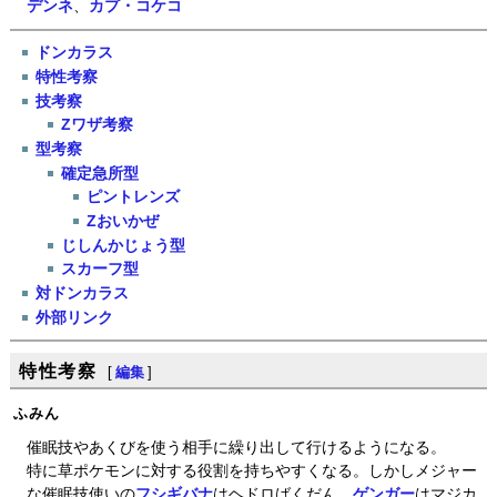
デンネ
、
カプ・コケコ
ドンカラス
特性考察
技考察
Zワザ考察
型考察
確定急所型
ピントレンズ
Zおいかぜ
じしんかじょう型
スカーフ型
対ドンカラス
外部リンク
特性考察
[
編集
]
ふみん
催眠技やあくびを使う相手に繰り出して行けるようになる。
特に草ポケモンに対する役割を持ちやすくなる。しかしメジャー
な催眠技使いの
フシギバナ
はヘドロばくだん、
ゲンガー
はマジカ