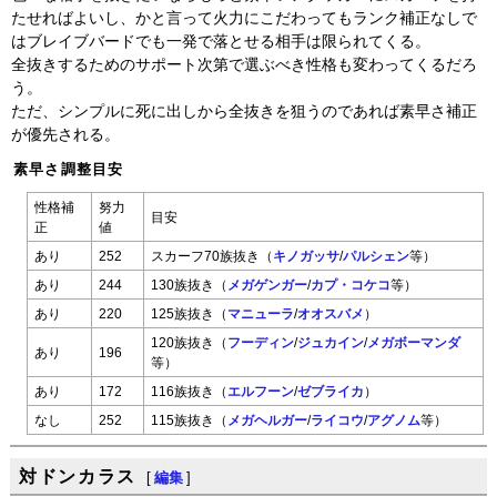
たせればよいし、かと言って火力にこだわってもランク補正なしで
はブレイブバードでも一発で落とせる相手は限られてくる。
全抜きするためのサポート次第で選ぶべき性格も変わってくるだろ
う。
ただ、シンプルに死に出しから全抜きを狙うのであれば素早さ補正
が優先される。
素早さ調整目安
性格補
努力
目安
正
値
あり
252
スカーフ70族抜き（
キノガッサ
/
パルシェン
等）
あり
244
130族抜き（
メガゲンガー
/
カプ・コケコ
等）
あり
220
125族抜き（
マニューラ
/
オオスバメ
）
120族抜き（
フーディン
/
ジュカイン
/
メガボーマンダ
あり
196
等）
あり
172
116族抜き（
エルフーン
/
ゼブライカ
）
なし
252
115族抜き（
メガヘルガー
/
ライコウ
/
アグノム
等）
対ドンカラス
[
編集
]