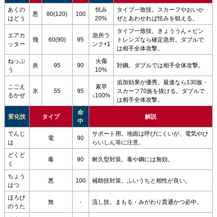
あくの
怯み
タイプ一致技。スカーフやおいか
悪
80(120)
100
はどう
20%
ぜとあわせれば怯みを狙える。
タイプ一致技。きょううん＋ピン
エアカ
急所ラ
飛
60(90)
95
トレンズなら確定急所。ダブルで
ッター
ンク+1
は相手全体攻撃。
ねっぷ
火傷
炎
95
90
対鋼。ダブルでは相手全体攻撃。
う
10%
追加効果が優秀。最速なら130族・
こごえ
素早
氷
55
95
スカーフ70族を抜ける。ダブルで
るかぜ
↓100%
は相手全体攻撃。
命
変化技
タイプ
解説
中
でんじ
サポート用。地面は呼びにくいが、電気やひ
電
90
は
らいしん等に注意。
どくど
毒
90
耐久型対策。毒や鋼には無効。
く
ちょう
悪
100
補助技対策。ふいうちと相性が良い。
はつ
ほろび
無
-
流し技。まもる・みがわり貫通かつ必中。
のうた