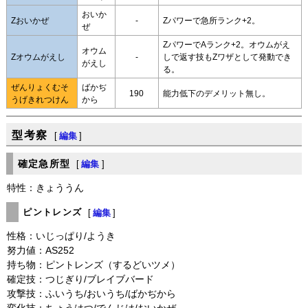
おいか
Zおいかぜ
-
Zパワーで急所ランク+2。
ぜ
ZパワーでAランク+2。オウムがえ
オウム
Zオウムがえし
-
しで返す技もZワザとして発動でき
がえし
る。
ぜんりょくむそ
ばかぢ
190
能力低下のデメリット無し。
うげきれつけん
から
型考察
[
編集
]
確定急所型
[
編集
]
特性：きょううん
ピントレンズ
[
編集
]
性格：いじっぱり/ようき
努力値：AS252
持ち物：ピントレンズ（するどいツメ）
確定技：つじぎり/ブレイブバード
攻撃技：ふいうち/おいうち/ばかぢから