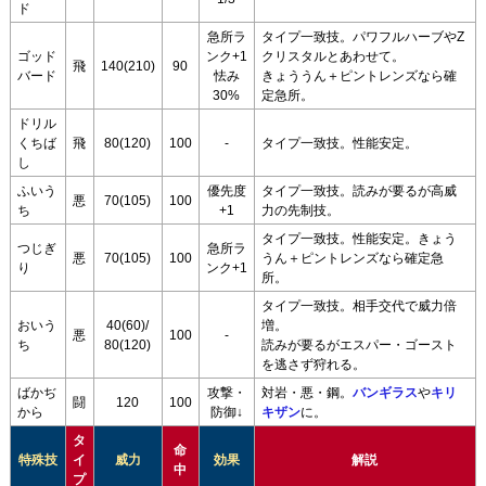
ド
急所ラ
タイプ一致技。パワフルハーブやZ
ゴッド
ンク+1
クリスタルとあわせて。
飛
140(210)
90
バード
怯み
きょううん＋ピントレンズなら確
30%
定急所。
ドリル
くちば
飛
80(120)
100
-
タイプ一致技。性能安定。
し
ふいう
優先度
タイプ一致技。読みが要るが高威
悪
70(105)
100
ち
+1
力の先制技。
タイプ一致技。性能安定。きょう
つじぎ
急所ラ
悪
70(105)
100
うん＋ピントレンズなら確定急
り
ンク+1
所。
タイプ一致技。相手交代で威力倍
おいう
40(60)/
増。
悪
100
-
ち
80(120)
読みが要るがエスパー・ゴースト
を逃さず狩れる。
ばかぢ
攻撃・
対岩・悪・鋼。
バンギラス
や
キリ
闘
120
100
から
防御↓
キザン
に。
タ
命
特殊技
イ
威力
効果
解説
中
プ