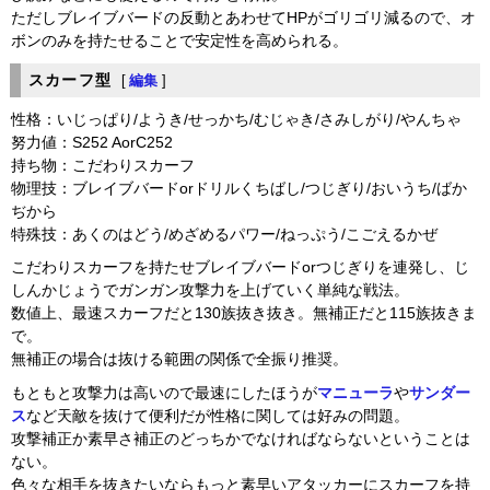
ただしブレイブバードの反動とあわせてHPがゴリゴリ減るので、オ
ボンのみを持たせることで安定性を高められる。
スカーフ型
[
編集
]
性格：いじっぱり/ようき/せっかち/むじゃき/さみしがり/やんちゃ
努力値：S252 AorC252
持ち物：こだわりスカーフ
物理技：ブレイブバードorドリルくちばし/つじぎり/おいうち/ばか
ぢから
特殊技：あくのはどう/めざめるパワー/ねっぷう/こごえるかぜ
こだわりスカーフを持たせブレイブバードorつじぎりを連発し、じ
しんかじょうでガンガン攻撃力を上げていく単純な戦法。
数値上、最速スカーフだと130族抜き抜き。無補正だと115族抜きま
で。
無補正の場合は抜ける範囲の関係で全振り推奨。
もともと攻撃力は高いので最速にしたほうが
マニューラ
や
サンダー
ス
など天敵を抜けて便利だが性格に関しては好みの問題。
攻撃補正か素早さ補正のどっちかでなければならないということは
ない。
色々な相手を抜きたいならもっと素早いアタッカーにスカーフを持