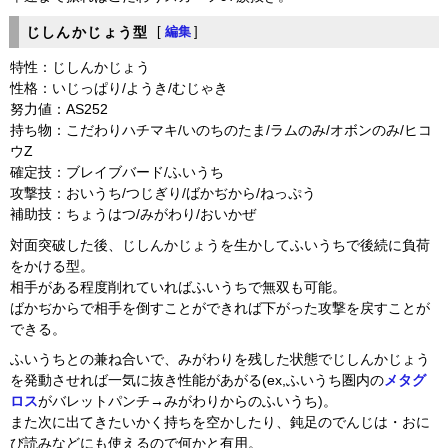
じしんかじょう型
[
編集
]
特性：じしんかじょう
性格：いじっぱり/ようき/むじゃき
努力値：AS252
持ち物：こだわりハチマキ/いのちのたま/ラムのみ/オボンのみ/ヒコ
ウZ
確定技：ブレイブバード/ふいうち
攻撃技：おいうち/つじぎり/ばかぢから/ねっぷう
補助技：ちょうはつ/みがわり/おいかぜ
対面突破した後、じしんかじょうを生かしてふいうちで後続に負荷
をかける型。
相手がある程度削れていればふいうちで無双も可能。
ばかぢからで相手を倒すことができれば下がった攻撃を戻すことが
できる。
ふいうちとの兼ね合いで、みがわりを残した状態でじしんかじょう
を発動させれば一気に抜き性能があがる(ex,ふいうち圏内の
メタグ
ロス
がバレットパンチ→みがわりからのふいうち)。
また次に出てきたいかく持ちを空かしたり、鈍足のでんじは・おに
び読みなどにも使えるので何かと有用。