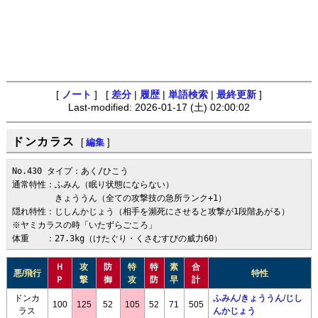
[
ノート
] [
差分
|
履歴
|
単語検索
|
最終更新
]
Last-modified: 2026-01-17 (土) 02:00:02
ドンカラス
[
編集
]
No.430 タイプ：あく/ひこう

通常特性：ふみん（眠り状態にならない）

　　　　　きょううん（全ての攻撃技の急所ランク+1）

隠れ特性：じしんかじょう（相手を瀕死にさせると攻撃が1段階あがる）　
※ヤミカラスの時「いたずらごころ」

体重　　：27.3kg（けたぐり・くさむすびの威力60）
Ｈ
攻
防
特
特
素
合
悪/飛行
特性
Ｐ
撃
御
攻
防
早
計
ドンカ
ふみん
/
きょううん
/
じし
100
125
52
105
52
71
505
ラス
んかじょう